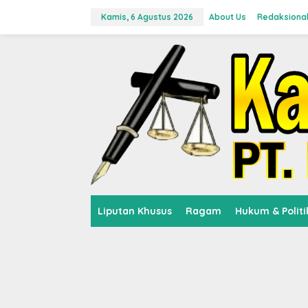
L
e
Kamis, 6 Agustus 2026
About Us
Redaksiona
w
a
t
i
k
e
k
o
n
t
e
n
Liputan Khusus
Ragam
Hukum & Politi