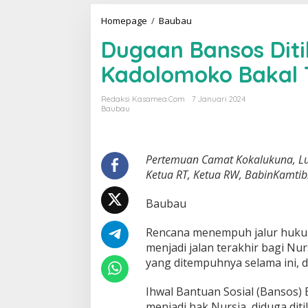
Homepage
/
Baubau
D
u
Dugaan Bansos Dit
g
a
Kadolomoko Bakal
a
n
B
Redaksi Kasamea.com
7 Januari 2024
a
Baubau
n
s
o
s
Pertemuan Camat Kokalukuna, Lu
D
Ketua RT, Ketua RW, BabinKamtib
i
t
Baubau
i
l
Rencana menempuh jalur huku
e
p
menjadi jalan terakhir bagi Nu
O
yang ditempuhnya selama ini, d
k
n
Ihwal Bantuan Sosial (Bansos
u
menjadi hak Nursia, diduga dit
m