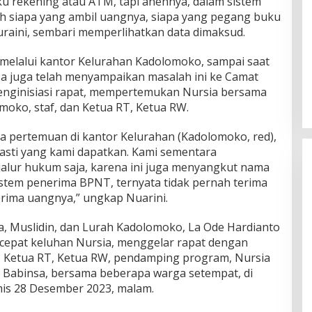
u rekening atau ATM, tapi anehnya, dalam sistem
tah siapa yang ambil uangnya, siapa yang pegang buku
uraini, sembari memperlihatkan data dimaksud.
 melalui kantor Kelurahan Kadolomoko, sampai saat
. Ia juga telah menyampaikan masalah ini ke Camat
nginisiasi rapat, mempertemukan Nursia bersama
oko, staf, dan Ketua RT, Ketua RW.
ga pertemuan di kantor Kelurahan (Kadolomoko, red),
 pasti yang kami dapatkan. Kami sementara
alur hukum saja, karena ini juga menyangkut nama
istem penerima BPNT, ternyata tidak pernah terima
erima uangnya,” ungkap Nuarini.
, Muslidin, dan Lurah Kadolomoko, La Ode Hardianto
 cepat keluhan Nursia, menggelar rapat dengan
, Ketua RT, Ketua RW, pendamping program, Nursia
 Babinsa, bersama beberapa warga setempat, di
is 28 Desember 2023, malam.