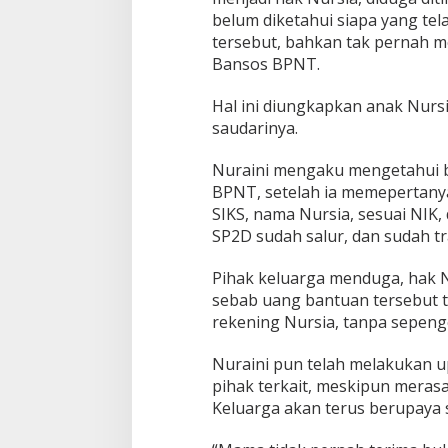
,
belum diketahui siapa yang te
tersebut, bahkan tak pernah m
W
Bansos BPNT.
a
r
Hal ini diungkapkan anak Nurs
g
a
saudarinya.
K
a
Nuraini mengaku mengetahui b
d
BPNT, setelah ia memepertanya
o
SIKS, nama Nursia, sesuai NIK,
l
o
SP2D sudah salur, dan sudah tr
m
o
Pihak keluarga menduga, hak N
k
sebab uang bantuan tersebut tel
o
rekening Nursia, tanpa sepeng
B
a
k
Nuraini pun telah melakukan upa
a
pihak terkait, meskipun merasa
l
Keluarga akan terus berupaya 
T
e
m