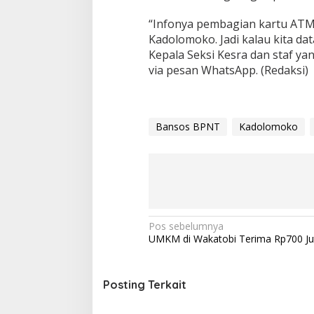
“Infonya pembagian kartu ATM 
Kadolomoko. Jadi kalau kita da
Kepala Seksi Kesra dan staf ya
via pesan WhatsApp. (Redaksi)
Bansos BPNT
Kadolomoko
N
Pos sebelumnya
UMKM di Wakatobi Terima Rp700 Ju
a
v
i
Posting Terkait
g