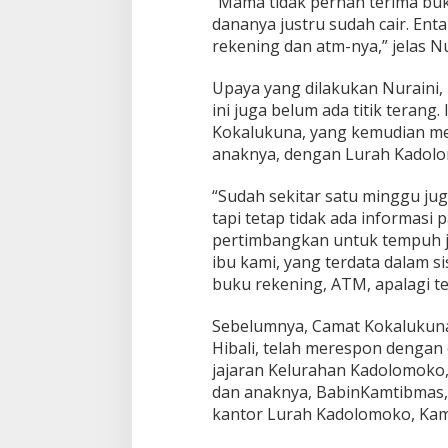
“Mama tidak pernah terima buk
p
dananya justru sudah cair. En
u
rekening dan atm-nya,” jelas N
h
J
Upaya yang dilakukan Nuraini,
a
l
ini juga belum ada titik terang
u
Kokalukuna, yang kemudian me
r
anaknya, dengan Lurah Kadolom
H
u
“Sudah sekitar satu minggu ju
k
u
tapi tetap tidak ada informasi
m
pertimbangkan untuk tempuh j
ibu kami, yang terdata dalam s
buku rekening, ATM, apalagi t
Sebelumnya, Camat Kokalukuna
Hibali, telah merespon dengan
jajaran Kelurahan Kadolomoko
dan anaknya, BabinKamtibmas,
kantor Lurah Kadolomoko, Kam