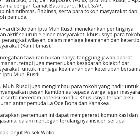
 Hardi Sido, S.H., dan Kapolsek Wolio, Iptu Muh. Rusdi, S.Ap.,
sama dengan Camat Batupoaro, Ikbal, S.AP.,
binkamtibmas, Babinsa, serta para tokoh masyarakat dan
koh pemuda.
 Hardi Sido dan Iptu Muh Rusdi menekankan pentingnya
an aktif seluruh elemen masyarakat, khususnya para tokoh
 perangkat wilayah, dalam menjaga keamanan dan keterti
yarakat (Kamtibmas).
encegahan tawuran bukan hanya tanggung jawab aparat
manan, tetapi juga memerlukan kesadaran kolektif dari
yarakat, untuk menjaga keamanan dan ketertiban bersama
r Iptu Muh. Rusdi.
u Muh. Rusdi juga mengimbau para tokoh yang hadir untuk
yampaikan pesan Kamtibmas kepada warga, agar masyara
ut serta meredam potensi konflik. Khususnya terkait aksi
uran antar pemuda La Ode Boha dan Kanakea.
arapkan pertemuan ini dapat mempererat komunikasi dan
jasama, dalam mencegah terulangnya insiden serupa.
dak lanjut Polsek Wolio