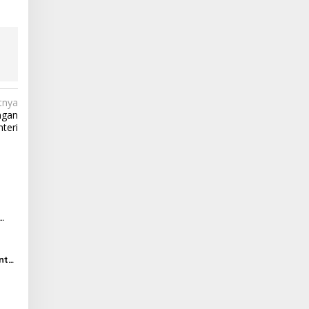
tnya
ngan
teri
ntu