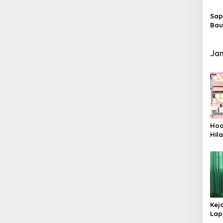
Sap
Bau
Ja
Hoa
Hila
Okn
Dip
Kej
Lap
Pen