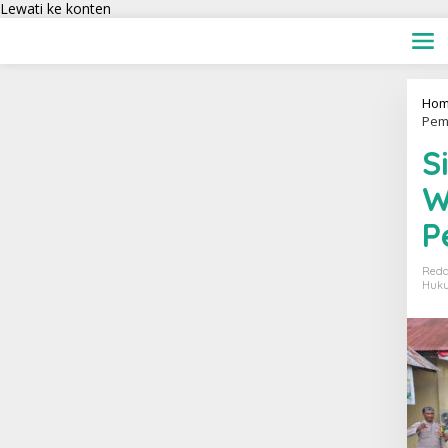
Lewati ke konten
Hom
Pem
S
W
P
Reda
Huku