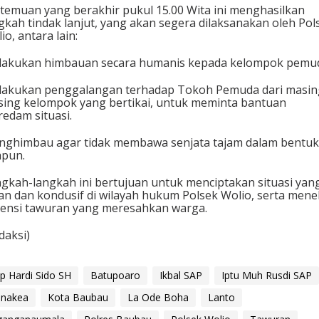
temuan yang berakhir pukul 15.00 Wita ini menghasilkan
gkah tindak lanjut, yang akan segera dilaksanakan oleh Pol
io, antara lain:
akukan himbauan secara humanis kepada kelompok pemu
akukan penggalangan terhadap Tokoh Pemuda dari masin
ing kelompok yang bertikai, untuk meminta bantuan
edam situasi.
ghimbau agar tidak membawa senjata tajam dalam bentuk
apun.
gkah-langkah ini bertujuan untuk menciptakan situasi yan
n dan kondusif di wilayah hukum Polsek Wolio, serta men
ensi tawuran yang meresahkan warga.
daksi)
p Hardi Sido SH
Batupoaro
Ikbal SAP
Iptu Muh Rusdi SAP
nakea
Kota Baubau
La Ode Boha
Lanto