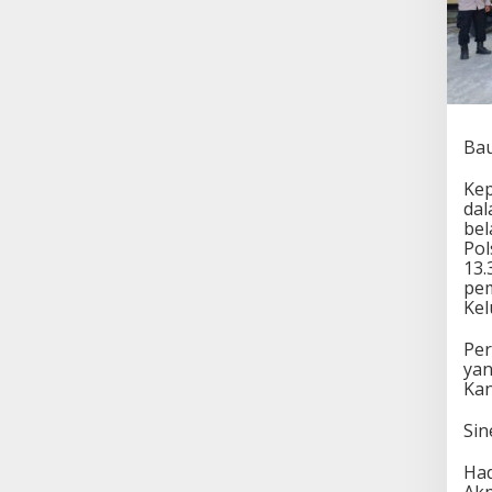
Ba
Kep
dal
bel
Pol
13.
pem
Ke
​Pe
yan
Kan
​Si
Had