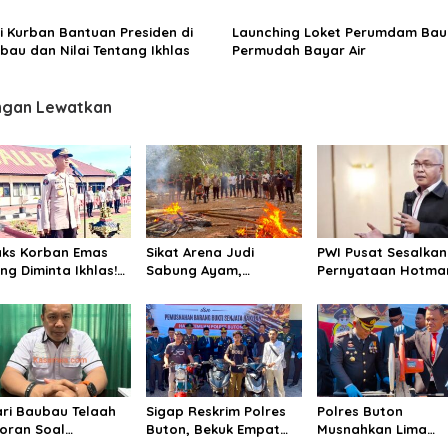
i Kurban Bantuan Presiden di
Launching Loket Perumdam Ba
bau dan Nilai Tentang Ikhlas
Permudah Bayar Air
ngan Lewatkan
ks Korban Emas
Sikat Arena Judi
PWI Pusat Sesalkan
ng Diminta Ikhlas!
Sabung Ayam,
Pernyataan Hotma
um Polisi Sudah
Kapolsek Murhum
Paris, Minta Hormat
roses Propam
Tegaskan Tak Ada
Martabat Wartawa
Ruang Bagi Perjudian
dan Kemerdekaan 
ari Baubau Telaah
Sigap Reskrim Polres
Polres Buton
oran Soal
Buton, Bekuk Empat
Musnahkan Lima
gadaan Tanah
Pelajar Diduga Geng
Senjata Api Rakita