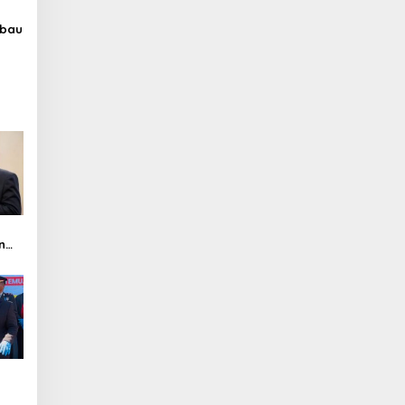
ubau
n
i
n
Pers
n