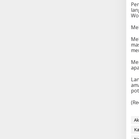
Per
lan
Wol
Mel
Mel
mas
mer
Men
ap
Lan
ama
pot
(Re
Ak
Ka