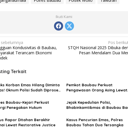
ganganaumala
Polres Baubau
Polsek Wolio
Tawuran
Ikuti Kami
 sebelumnya
Pos beriku
gguan Kondusivitas di Baubau,
STQH Nasional 2025 Dibuka de
yarakat Terancam Ekonomi
Pesan Mendalam Dua Men
dek
ting Terkait
ks Korban Emas Hilang Diminta
Pemkot Baubau Perkuat
las! Oknum Polisi Sudah Diproses
Pengawasan Orang Asing Lewat
opam
Rakor Lintas Sektoral
res Baubau-Kejari Perkuat
Jejak Kepedulian Polisi,
ergi Penegakan Hukum
Bhabinkamtibmas di Baubau Ba
Warga hingga ke Tengah Hutan
us Rapor Ditahan Berakhir
Kasus Pencurian Emas, Polres
ai Lewat Restorative Justice
Baubau Tahan Dua Tersangka