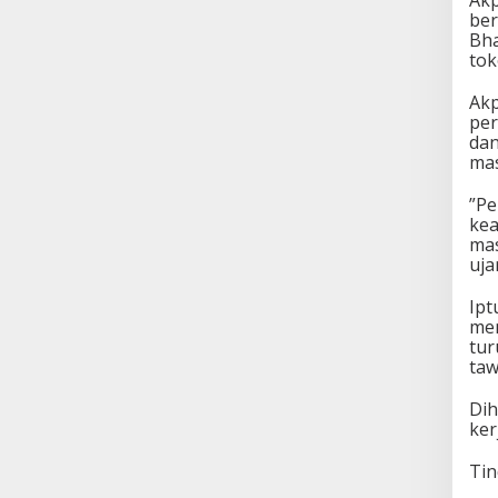
Akp
ber
Bha
to
Akp
per
dan
mas
​”P
kea
mas
uja
Ipt
men
tur
taw
Dih
ker
Tin