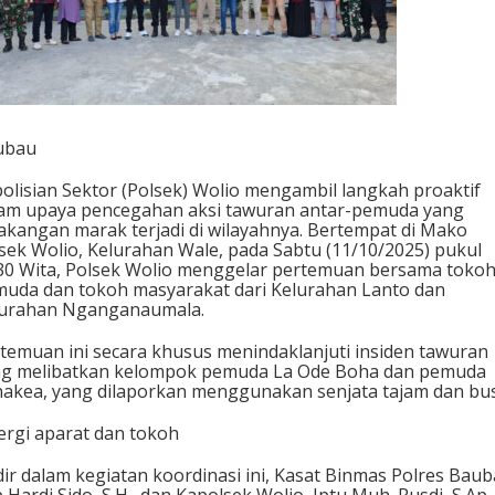
ubau
olisian Sektor (Polsek) Wolio mengambil langkah proaktif
am upaya pencegahan aksi tawuran antar-pemuda yang
akangan marak terjadi di wilayahnya. Bertempat di Mako
sek Wolio, Kelurahan Wale, pada Sabtu (11/10/2025) pukul
30 Wita, Polsek Wolio menggelar pertemuan bersama toko
uda dan tokoh masyarakat dari Kelurahan Lanto dan
lurahan Nganganaumala.
rtemuan ini secara khusus menindaklanjuti insiden tawuran
g melibatkan kelompok pemuda La Ode Boha dan pemuda
akea, yang dilaporkan menggunakan senjata tajam dan bus
nergi aparat dan tokoh
ir dalam kegiatan koordinasi ini, Kasat Binmas Polres Baub