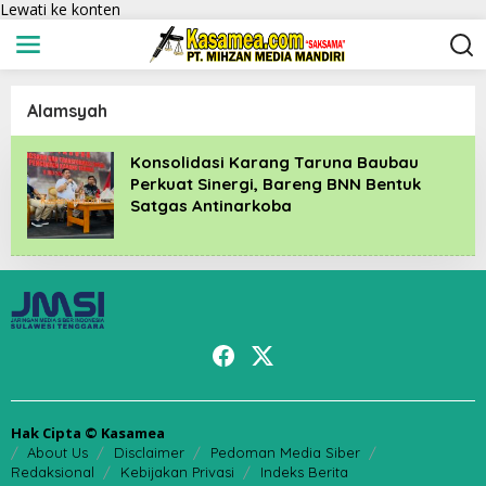
Lewati ke konten
Alamsyah
Konsolidasi Karang Taruna Baubau
Perkuat Sinergi, Bareng BNN Bentuk
Satgas Antinarkoba
Hak Cipta © Kasamea
About Us
Disclaimer
Pedoman Media Siber
Redaksional
Kebijakan Privasi
Indeks Berita