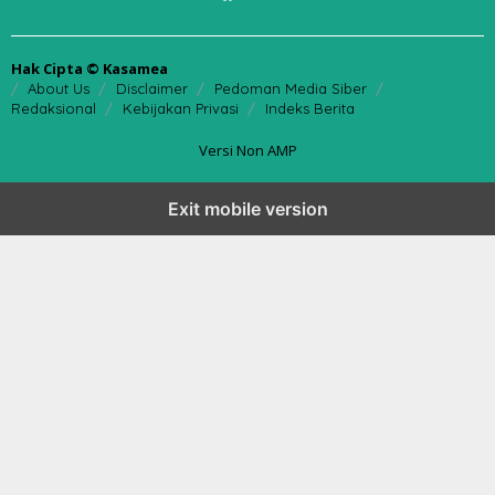
Hak Cipta © Kasamea
About Us
Disclaimer
Pedoman Media Siber
Redaksional
Kebijakan Privasi
Indeks Berita
Versi Non AMP
Exit mobile version