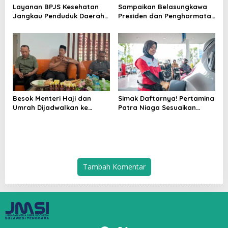
Layanan BPJS Kesehatan
Sampaikan Belasungkawa
Jangkau Penduduk Daerah
Presiden dan Penghormatan
3T
Negara, Menteri Mochamad
Irfan Yusuf Kunjungi
Keluarga Dokter Haji Asal
Baubau yang Wafat di
Mekah
Besok Menteri Haji dan
Simak Daftarnya! Pertamina
Umrah Dijadwalkan ke
Patra Niaga Sesuaikan
Baubau
Harga Pertamax Series,
Pertalite dan Biosolar
Subsidi Tetap
Tambah Komentar