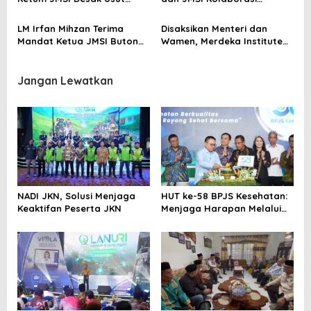
Tuntas
Majukan Kebudayaan
Nasional
LM Irfan Mihzan Terima
Disaksikan Menteri dan
Mandat Ketua JMSI Buton
Wamen, Merdeka Institute
Raya
Sinergi JMSI Tingkatkan SDM
Media
Jangan Lewatkan
NADI JKN, Solusi Menjaga
HUT ke-58 BPJS Kesehatan:
Keaktifan Peserta JKN
Menjaga Harapan Melalui
Gotong Royong untuk Sehat
Bersama