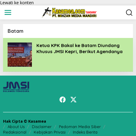
Lewati ke konten
Batam
Ketua KPK Bakal ke Batam Diundang
Khusus JMSI Kepri, Berikut Agendanya
Hak Cipta © Kasamea
About Us
Disclaimer
Pedoman Media Siber
Redaksional
Kebijakan Privasi
Indeks Berita