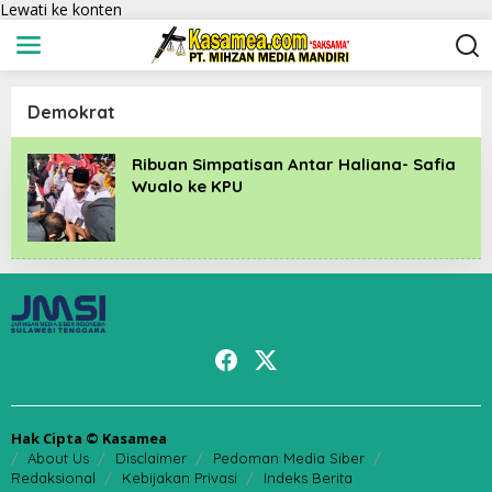
Lewati ke konten
Demokrat
Ribuan Simpatisan Antar Haliana- Safia
Wualo ke KPU
Hak Cipta © Kasamea
About Us
Disclaimer
Pedoman Media Siber
Redaksional
Kebijakan Privasi
Indeks Berita