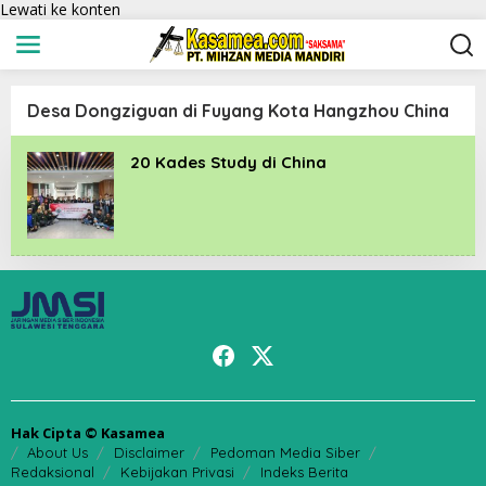
Lewati ke konten
Desa Dongziguan di Fuyang Kota Hangzhou China
20 Kades Study di China
Hak Cipta © Kasamea
About Us
Disclaimer
Pedoman Media Siber
Redaksional
Kebijakan Privasi
Indeks Berita