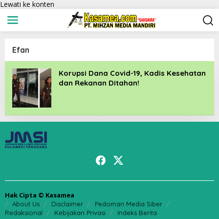
Lewati ke konten
Efan
Korupsi Dana Covid-19, Kadis Kesehatan
dan Rekanan Ditahan!
Hak Cipta © Kasamea
About Us
Disclaimer
Pedoman Media Siber
Redaksional
Kebijakan Privasi
Indeks Berita