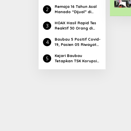
Laboratorium Tiga
Orang di KM Lambelu
Remaja 16 Tahun Asal
2
Manado “Dijual” di
Baubau, Dipekerjakan
di Kafe Atlantic
HOAX Hasil Rapid Tes
3
Reaktif 30 Orang di
Baubau, dr Lukman:
Lawan Covid-19
Baubau 5 Positif Covid-
4
Masyarakat Harus
19, Pasien 05 Riwayat
Aktif Dengan Cara Ini
Kontak dengan Pasien
04
Kejari Baubau
5
Tetapkan TSK Korupsi
Pasar Palabusa,
Ketiganya Langsung
Ditahan