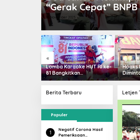
“Gerak Cepat” BNPB
16 November 2023
«
MTAN dan
Lomba Karaoke HUT RI ke-
Hoaks 
Baubau
81 Bangkitkan
Dimint
UT RI
Nasionalisme ASN Baubau
Polisi 
Propa
Berita Terbaru
Letjen
Populer
Negatif Corona Hasil
1
Pemeriksaan