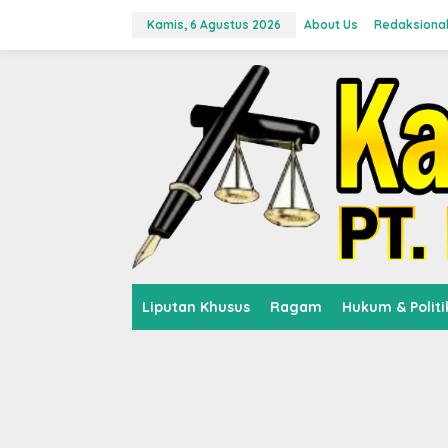
L
e
Kamis, 6 Agustus 2026
About Us
Redaksiona
w
a
t
i
k
e
k
o
n
t
e
n
Liputan Khusus
Ragam
Hukum & Politi