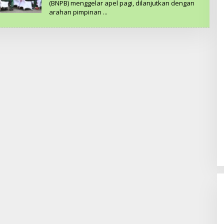
(BNPB) menggelar apel pagi, dilanjutkan dengan
H
arahan pimpinan
R
E
D
A
K
S
I
K
A
S
A
M
E
A
.
C
O
M