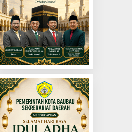
ADI JKN, Solusi Menjaga
Dinas PERKIMTAN dan
eaktifan Peserta JKN
Developer Baubau
Meriahkan HUT RI