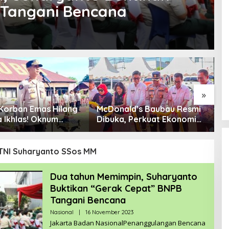
 Tangani Bencana
»
Korban Emas Hilang
McDonald’s Baubau Resmi
N
a Ikhlas! Oknum
Dibuka, Perkuat Ekonomi
K
Sudah Diproses
Lokal dan Ciptakan
m
Peluang Kerja
 TNI Suharyanto SSos MM
Dua tahun Memimpin, Suharyanto
Buktikan “Gerak Cepat” BNPB
Tangani Bencana
Nasional
|
16 November 2023
O
L
Jakarta Badan NasionalPenanggulangan Bencana
E