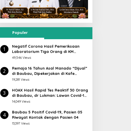
Populer
Negatif Corona Hasil Pemeriksaan
1
Laboratorium Tiga Orang di KM
Lambelu
49,546 Views
Remaja 16 Tahun Asal Manado “Dijual”
2
di Baubau, Dipekerjakan di Kafe
Atlantic
19,281 Views
HOAX Hasil Rapid Tes Reaktif 30 Orang
3
di Baubau, dr Lukman: Lawan Covid-19
Masyarakat Harus Aktif Dengan Cara
14,049 Views
Ini
Baubau 5 Positif Covid-19, Pasien 05
4
Riwayat Kontak dengan Pasien 04
13,397 Views