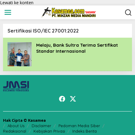
Lewati ke konten
Sertifikasi ISO/IEC 27001:2022
Melaju, Bank Sultra Terima Sertifikat
Standar Internasional
Hak Cipta © Kasamea
About Us
Disclaimer
Pedoman Media Siber
Redaksional
Kebijakan Privasi
Indeks Berita