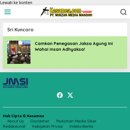
Lewati ke konten
Sri Kuncoro
Camkan Penegasan Jaksa Agung Ini
Wahai Insan Adhyaksa!
Hak Cipta © Kasamea
About Us
Disclaimer
Pedoman Media Siber
Redaksional
Kebijakan Privasi
Indeks Berita