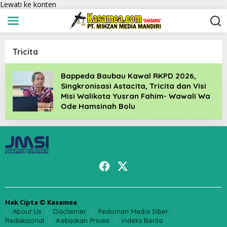
Lewati ke konten
Tricita
Bappeda Baubau Kawal RKPD 2026,
Singkronisasi Astacita, Tricita dan Visi
Misi Walikota Yusran Fahim- Wawali Wa
Ode Hamsinah Bolu
Hak Cipta © Kasamea
About Us
Disclaimer
Pedoman Media Siber
Redaksional
Kebijakan Privasi
Indeks Berita