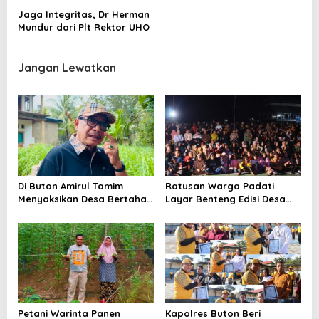
a
Jaga Integritas, Dr Herman
s
Mundur dari Plt Rektor UHO
i
p
Jangan Lewatkan
o
s
Di Buton Amirul Tamim
Ratusan Warga Padati
Menyaksikan Desa Bertahan
Layar Benteng Edisi Desa
Namun Belum Sepenuhnya
Adat Wabula, Film Jadi
Bertumbuh, Dorong
Media Pelestarian Budaya
Optimalisasi Transmigrasi
Buton
dan Hilirisasi Nilam
Petani Warinta Panen
Kapolres Buton Beri