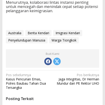
Menurutnya, kolaborasi lintas instansi penting
untuk mencegah dan menindak cepat setiap potensi
pelanggaran keimigrasian.
Australia
Berita Kendari
Imigrasi Kendari
Penyelundupan Manusia
Warga Tiongkok
Ikuti Kami
N
Pos sebelumnya
Pos berikutnya
Kasus Pencurian Emas,
Jaga Integritas, Dr Herman
a
Polres Baubau Tahan Dua
Mundur dari Plt Rektor UHO
v
Tersangka
i
Posting Terkait
g