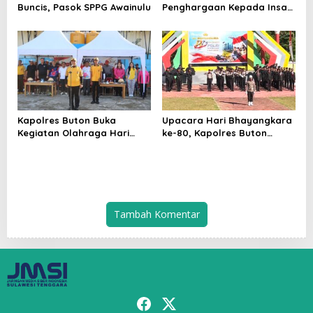
Buncis, Pasok SPPG Awainulu
Penghargaan Kepada Insan
Pers di Momen Hari
Bhayangkara
Kapolres Buton Buka
Upacara Hari Bhayangkara
Kegiatan Olahraga Hari
ke-80, Kapolres Buton
Bhayangkara ke-80, Beri
Bacakan Amanat Presiden:
Penghargaan Pada
“Polri Bersama Rakyat,
Wartawan
Menjaga Indonesia”
Tambah Komentar