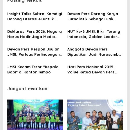
a
s
Insight Talks Sultra: Komdigi
Dewan Pers Dorong Karya
Dorong Literasi AI untuk
Jurnalistik Sebagai Hak
i
Jurnalis
Cipta
p
Deklarasi Pers 2026: Negara
HUT ke-6 JMSI: Bikin Terang
o
Harus Hadir Jaga Media
Indonesia, Golden Leader
dan Demokrasi
Sorotan Utama
s
Dewan Pers Respon Usulan
Anggota Dewan Pers
JMSI, Perluas Perlindungan
Dipastikan Jadi Narasumber
HAM Pekerja Pers
JMSI Sultra Talk
JMSI Kecam Teror “Kepala
Hari Pers Nasional 2025!
Babi” di Kantor Tempo
Value Ketua Dewan Pers
Ninik Rahayu
Jangan Lewatkan