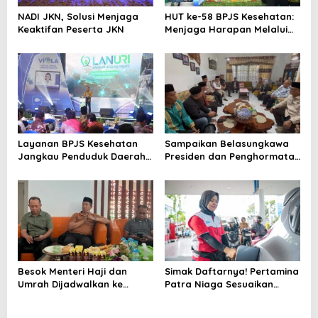
NADI JKN, Solusi Menjaga
HUT ke-58 BPJS Kesehatan:
Keaktifan Peserta JKN
Menjaga Harapan Melalui
Gotong Royong untuk Sehat
Bersama
Layanan BPJS Kesehatan
Sampaikan Belasungkawa
Jangkau Penduduk Daerah
Presiden dan Penghormatan
3T
Negara, Menteri Mochamad
Irfan Yusuf Kunjungi
Keluarga Dokter Haji Asal
Baubau yang Wafat di
Mekah
Besok Menteri Haji dan
Simak Daftarnya! Pertamina
Umrah Dijadwalkan ke
Patra Niaga Sesuaikan
Baubau
Harga Pertamax Series,
Pertalite dan Biosolar