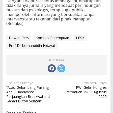
Dengan kolaborasi lintas lembaga ini, diharapkan
tidak hanya jurnalis yang mendapat perlindungan
hukum dan psikologis, tetapi juga publik
memperoleh informasi yang berkualitas tanpa
intervensi atau tekanan dari pihak manapun.
(Redaksi)
Dewan Pers
Komnas Perempuan
LPSK
Prof Dr Komaruddin Hidayat
Ikuti Kami
N
Pos sebelumnya
Pos berikutnya
“Atasi Gelombang Pasang,
PWI Gelar Kongres
a
Abdul Hardiyanto
Persatuan 29-30 Agustus
v
Perjuangkan Breakwater di
2025
Bahari Buton Selatan”
i
g
Posting Terkait