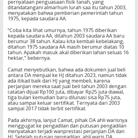
pernyataan penguasaan fisik tanah, yang
ditandatangani almarhum lurah saa itu tahun 2003,
menyatakan bahwa pemberian pemerintah tahun
1975, kepada saudara AA.
“Coba kita lihat umurnya, tahun 1975 diberikan
kepada saudara AA, ditahun 2003 saudara AA baru
berumur 38 tahun. Kalau kita kembali kebelakang,
ditahun 1975 saudara AA masih berumur diatas 10
tahun. Apakah masuk akal diberikan lahan seluas 16
hektar,” bebernya.
Camat menyebutkan, bahwa ada dokumen jual beli
antara DA menjual ke HJ ditahun 2023, namun tidak
ada itikad baik dari HJ yang membeli, karena
perjanjian mereka saat jual beli tahun 2003 dengan
catatan dijual Rp100 juta, dibayar Rp25 juta diawal,
tiga bulan kemudian baru dilunasi sisa Rp75 juta,
atau sampai keluar sertifikat. Ternyata dari 2003
sampai 2017 tidak terbit sertifikat.
Pada akhirnya, lanjut Camat, pihak DA ahli warisnya
menggugat ke pengadilan dan putusan pengadilan
menyatakan terjadi wanprestasi perjanjian DA dan
HJ. Setelah putusan pengadilan, ahli waris DA