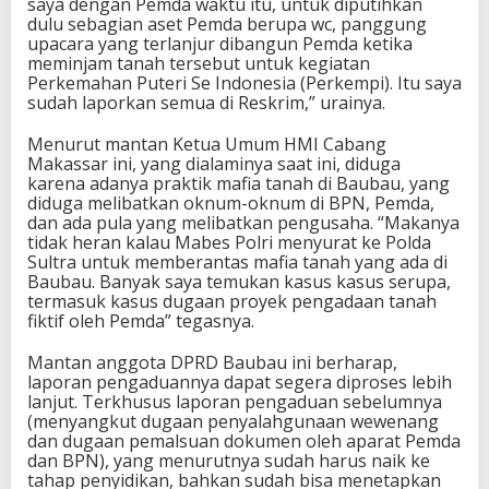
saya dengan Pemda waktu itu, untuk diputihkan
dulu sebagian aset Pemda berupa wc, panggung
upacara yang terlanjur dibangun Pemda ketika
meminjam tanah tersebut untuk kegiatan
Perkemahan Puteri Se Indonesia (Perkempi). Itu saya
sudah laporkan semua di Reskrim,” urainya.
Menurut mantan Ketua Umum HMI Cabang
Makassar ini, yang dialaminya saat ini, diduga
karena adanya praktik mafia tanah di Baubau, yang
diduga melibatkan oknum-oknum di BPN, Pemda,
dan ada pula yang melibatkan pengusaha. “Makanya
tidak heran kalau Mabes Polri menyurat ke Polda
Sultra untuk memberantas mafia tanah yang ada di
Baubau. Banyak saya temukan kasus kasus serupa,
termasuk kasus dugaan proyek pengadaan tanah
fiktif oleh Pemda” tegasnya.
Mantan anggota DPRD Baubau ini berharap,
laporan pengaduannya dapat segera diproses lebih
lanjut. Terkhusus laporan pengaduan sebelumnya
(menyangkut dugaan penyalahgunaan wewenang
dan dugaan pemalsuan dokumen oleh aparat Pemda
dan BPN), yang menurutnya sudah harus naik ke
tahap penyidikan, bahkan sudah bisa menetapkan