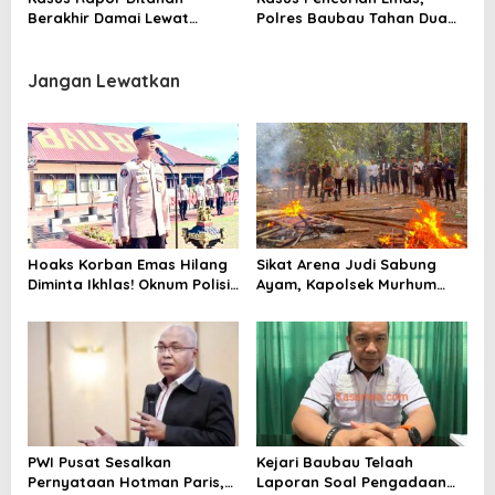
Berakhir Damai Lewat
Polres Baubau Tahan Dua
Restorative Justice
Tersangka
Jangan Lewatkan
Hoaks Korban Emas Hilang
Sikat Arena Judi Sabung
Diminta Ikhlas! Oknum Polisi
Ayam, Kapolsek Murhum
Sudah Diproses Propam
Tegaskan Tak Ada Ruang
Bagi Perjudian
PWI Pusat Sesalkan
Kejari Baubau Telaah
Pernyataan Hotman Paris,
Laporan Soal Pengadaan