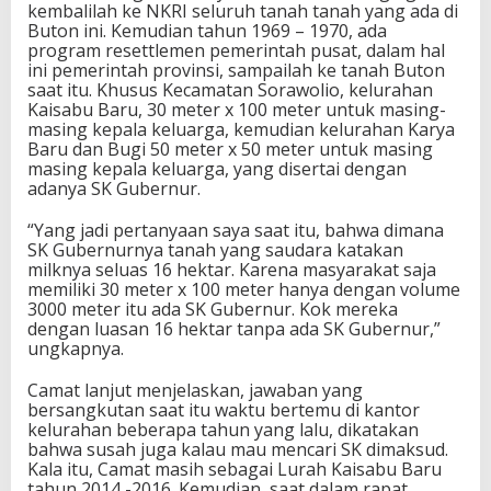
kembalilah ke NKRI seluruh tanah tanah yang ada di
Buton ini. Kemudian tahun 1969 – 1970, ada
program resettlemen pemerintah pusat, dalam hal
ini pemerintah provinsi, sampailah ke tanah Buton
saat itu. Khusus Kecamatan Sorawolio, kelurahan
Kaisabu Baru, 30 meter x 100 meter untuk masing-
masing kepala keluarga, kemudian kelurahan Karya
Baru dan Bugi 50 meter x 50 meter untuk masing
masing kepala keluarga, yang disertai dengan
adanya SK Gubernur.
“Yang jadi pertanyaan saya saat itu, bahwa dimana
SK Gubernurnya tanah yang saudara katakan
milknya seluas 16 hektar. Karena masyarakat saja
memiliki 30 meter x 100 meter hanya dengan volume
3000 meter itu ada SK Gubernur. Kok mereka
dengan luasan 16 hektar tanpa ada SK Gubernur,”
ungkapnya.
Camat lanjut menjelaskan, jawaban yang
bersangkutan saat itu waktu bertemu di kantor
kelurahan beberapa tahun yang lalu, dikatakan
bahwa susah juga kalau mau mencari SK dimaksud.
Kala itu, Camat masih sebagai Lurah Kaisabu Baru
tahun 2014 -2016. Kemudian, saat dalam rapat