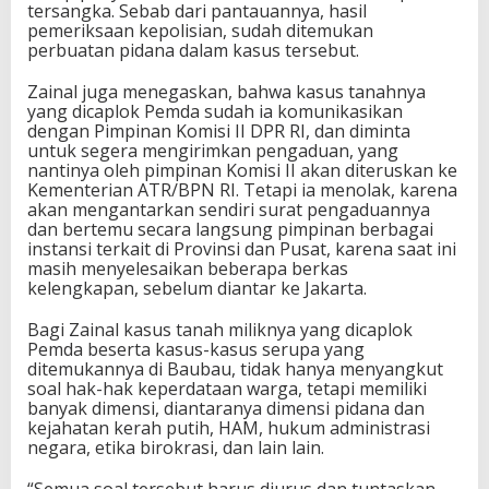
tersangka. Sebab dari pantauannya, hasil
pemeriksaan kepolisian, sudah ditemukan
perbuatan pidana dalam kasus tersebut.
Zainal juga menegaskan, bahwa kasus tanahnya
yang dicaplok Pemda sudah ia komunikasikan
dengan Pimpinan Komisi II DPR RI, dan diminta
untuk segera mengirimkan pengaduan, yang
nantinya oleh pimpinan Komisi II akan diteruskan ke
Kementerian ATR/BPN RI. Tetapi ia menolak, karena
akan mengantarkan sendiri surat pengaduannya
dan bertemu secara langsung pimpinan berbagai
instansi terkait di Provinsi dan Pusat, karena saat ini
masih menyelesaikan beberapa berkas
kelengkapan, sebelum diantar ke Jakarta.
Bagi Zainal kasus tanah miliknya yang dicaplok
Pemda beserta kasus-kasus serupa yang
ditemukannya di Baubau, tidak hanya menyangkut
soal hak-hak keperdataan warga, tetapi memiliki
banyak dimensi, diantaranya dimensi pidana dan
kejahatan kerah putih, HAM, hukum administrasi
negara, etika birokrasi, dan lain lain.
“Semua soal tersebut harus diurus dan tuntaskan