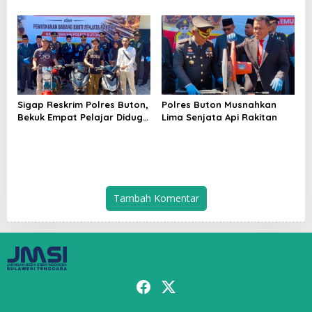
Minta Hormati Martabat
Tanah
Wartawan dan
Kemerdekaan Pers
Sigap Reskrim Polres Buton,
Polres Buton Musnahkan
Bekuk Empat Pelajar Diduga
Lima Senjata Api Rakitan
Geng Curanmor
Tambah Komentar