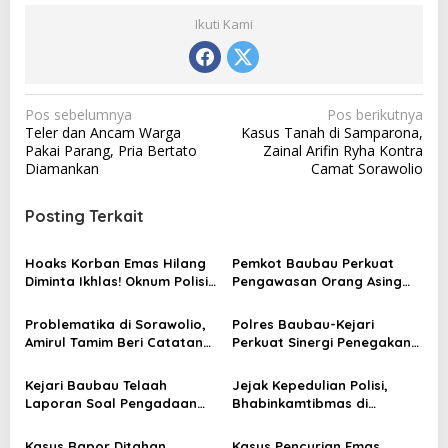
Ikuti Kami
N
Pos sebelumnya
Pos berikutnya
Teler dan Ancam Warga
Kasus Tanah di Samparona,
a
Pakai Parang, Pria Bertato
Zainal Arifin Ryha Kontra
v
Diamankan
Camat Sorawolio
i
Posting Terkait
g
a
Hoaks Korban Emas Hilang
Pemkot Baubau Perkuat
s
Diminta Ikhlas! Oknum Polisi
Pengawasan Orang Asing
Sudah Diproses Propam
Lewat Rakor Lintas Sektoral
i
Problematika di Sorawolio,
Polres Baubau-Kejari
p
Amirul Tamim Beri Catatan
Perkuat Sinergi Penegakan
o
Kritis untuk Pemerintah
Hukum
Daerah
s
Kejari Baubau Telaah
Jejak Kepedulian Polisi,
Laporan Soal Pengadaan
Bhabinkamtibmas di
Tanah
Baubau Bantu Warga
hingga ke Tengah Hutan
Kasus Rapor Ditahan
Kasus Pencurian Emas,