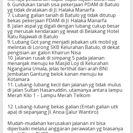
6. Gundukan tanah sisa pekerjaan PDAM di Batulo
yg tidak diratakan di Jl. Halaka Manarfa
7. Lubang galian tanah di Batulo yg tidak ditutup
bekas pekerjaan PDAM di Jl. Halaka Manarfa
8. Jalan aspal yg digali dengan lubang cukup besar
yg merusak kendaraan yg lewat di Belakang Hotel
Ratu Rajawali di Batulo
9. Lubang Got yang menjadi jebakan utk mobil yg
melintas di Lorong SKB Kelurahan Batulo, di dekat
pengisian air galon Khairun Nisa
10. Jalanan rusak di simpang 5 pada jalanan
menanjak menuju ke Masjid Loji di Kelurahan
Ngangana Umala, jelas terlihat dari arah BNI
Jembatan Gantung belok kanan menuju ke
Kotamara
11. Lubang-lubang kecil dan jalanan yg tidak mulus
di jalan Sultan Hasanuddin, utamanya antara lampu
Merah Kilo 1 – Lampu Merah Telkom
12. Lubang-lubang bekas galian (Entah galian utk
apa) di sepanjang Jl. Anoa (Jalur Wantiro).
Mudah-mudahan kerusakan jalanan ini bisa
diperbaiki melalui anggaran perawatan yg biasanya