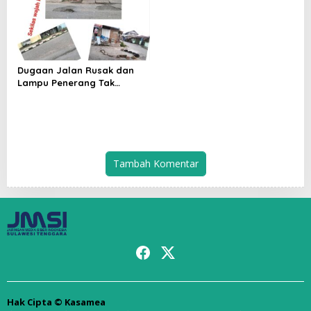
s
i
p
o
Dugaan Jalan Rusak dan
s
Lampu Penerang Tak
Terurus
Tambah Komentar
Hak Cipta © Kasamea