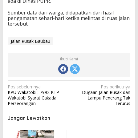
ada di Dinas PUPR.
Sumber data dari warga, didapatkan dari hasil
pengamatan sehari-hari ketika melintas di ruas jalan
tersebut.
Jalan Rusak Baubau
Ikuti Kami
N
Pos sebelumnya
Pos berikutnya
KPU Wakatobi : 7992 KTP
Dugaan Jalan Rusak dan
a
Wakatobi Syarat Cakada
Lampu Penerang Tak
v
Perseorangan
Terurus
i
Jangan Lewatkan
g
a