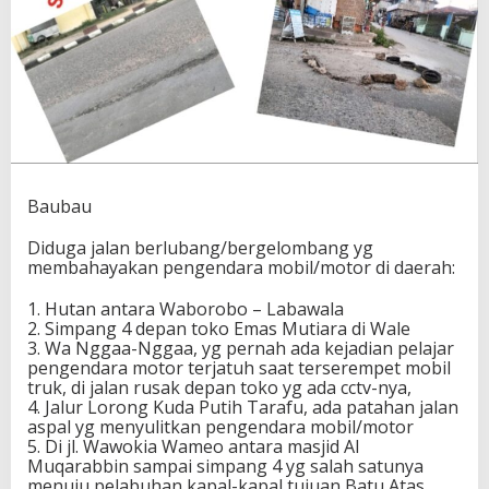
Baubau
Diduga jalan berlubang/bergelombang yg
membahayakan pengendara mobil/motor di daerah:
1. Hutan antara Waborobo – Labawala
2. Simpang 4 depan toko Emas Mutiara di Wale
3. Wa Nggaa-Nggaa, yg pernah ada kejadian pelajar
pengendara motor terjatuh saat terserempet mobil
truk, di jalan rusak depan toko yg ada cctv-nya,
4. Jalur Lorong Kuda Putih Tarafu, ada patahan jalan
aspal yg menyulitkan pengendara mobil/motor
5. Di jl. Wawokia Wameo antara masjid Al
Muqarabbin sampai simpang 4 yg salah satunya
menuju pelabuhan kapal-kapal tujuan Batu Atas