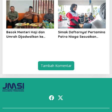
Irfan Yusuf Kunjungi
Keluarga Dokter Haji Asal
Baubau yang Wafat di
Mekah
Besok Menteri Haji dan
Simak Daftarnya! Pertamina
Umrah Dijadwalkan ke
Patra Niaga Sesuaikan
Baubau
Harga Pertamax Series,
Pertalite dan Biosolar
Subsidi Tetap
Tambah Komentar