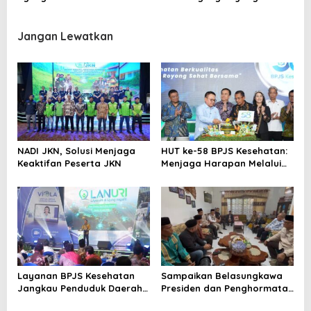
Adhyaksa!
“Kalimat Sakti”
Jangan Lewatkan
NADI JKN, Solusi Menjaga
HUT ke-58 BPJS Kesehatan:
Keaktifan Peserta JKN
Menjaga Harapan Melalui
Gotong Royong untuk Sehat
Bersama
Layanan BPJS Kesehatan
Sampaikan Belasungkawa
Jangkau Penduduk Daerah
Presiden dan Penghormatan
3T
Negara, Menteri Mochamad