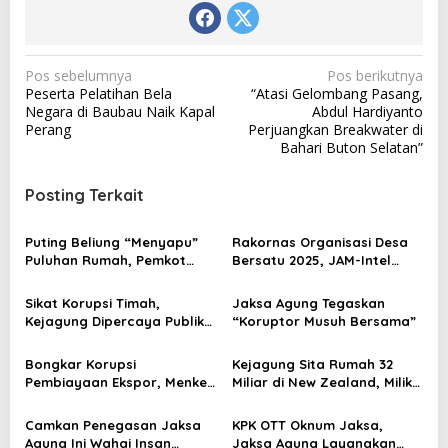
N
Pos sebelumnya
Pos berikutnya
Peserta Pelatihan Bela
“Atasi Gelombang Pasang,
a
Negara di Baubau Naik Kapal
Abdul Hardiyanto
v
Perang
Perjuangkan Breakwater di
Bahari Buton Selatan”
i
g
Posting Terkait
a
s
Puting Beliung “Menyapu”
Rakornas Organisasi Desa
Puluhan Rumah, Pemkot
Bersatu 2025, JAM-Intel
i
Baubau Bantu Korban
Paparkan Kejaksaan Jaga
p
Terdampak
Desa
Sikat Korupsi Timah,
Jaksa Agung Tegaskan
o
Kejagung Dipercaya Publik
“Koruptor Musuh Bersama”
74%
s
Bongkar Korupsi
Kejagung Sita Rumah 32
Pembiayaan Ekspor, Menkeu
Miliar di New Zealand, Milik
Bertemu Jaksa Agung
Terpidana Korupsi
Jiwasraya
Camkan Penegasan Jaksa
KPK OTT Oknum Jaksa,
Agung Ini Wahai Insan
Jaksa Agung Layangkan