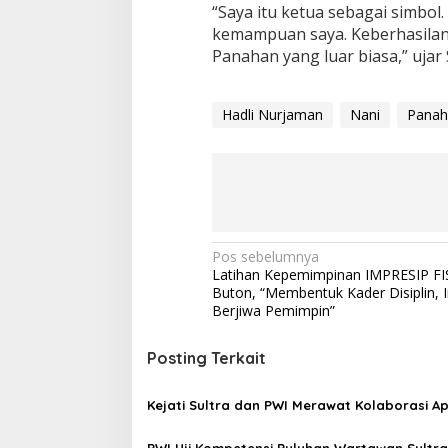
“Saya itu ketua sebagai simbol.
kemampuan saya. Keberhasilan
Panahan yang luar biasa,” ujar 
Hadli Nurjaman
Nani
Panah
N
Pos sebelumnya
Latihan Kepemimpinan IMPRESIP F
a
Buton, “Membentuk Kader Disiplin, I
v
Berjiwa Pemimpin”
i
Posting Terkait
g
a
Kejati Sultra dan PWI Merawat Kolaborasi Ap
s
PWI Uji Kompetensi Puluhan Wartawan Sultra