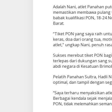
s
P
Adalah Nani, atlet Panahan put
O
memastikan membawa pulang tik
N
babak kualifikasi PON, 18-24 N
2
Barat.
0
2
4
“Tiket PON yang saya raih untu
keras, doa dari orang tua, mot
atlet,” ungkap Nani, penuh ras
Sukses merebut tiket PON bagi 
terlepas dari dukungan sang s
abdi negara di Kesatuan Brimob
Pelatih Panahan Sultra, Hadli 
optimal, dan tampil dengan seg
“Saya terharu menyaksikan atl
Berbagai kendala sejak menjalan
PON, tidak melemahkan semanga