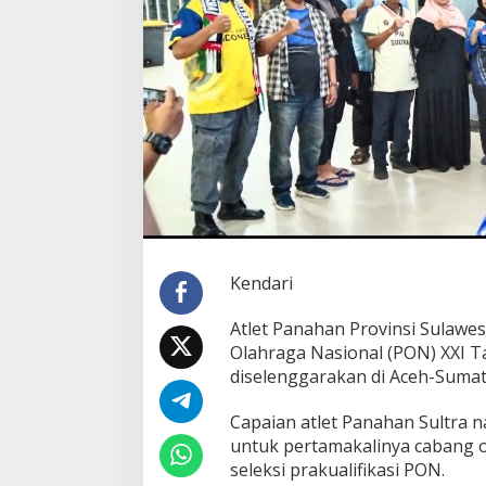
"
,
A
t
l
e
t
P
a
n
a
h
a
n
Kendari
S
u
Atlet Panahan Provinsi Sulawes
l
Olahraga Nasional (PON) XXI Ta
t
r
diselenggarakan di Aceh-Sumat
a
L
Capaian atlet Panahan Sultra
o
untuk pertamakalinya cabang 
l
seleksi prakualifikasi PON.
o