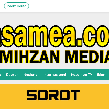
l
Indeks Berita
k
Daerah
Nasional
Internasional
Kasamea TV
Iklan