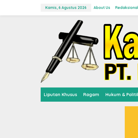
L
e
Kamis, 6 Agustus 2026
About Us
Redaksiona
w
a
t
i
k
e
k
o
n
t
e
n
Liputan Khusus
Ragam
Hukum & Politi