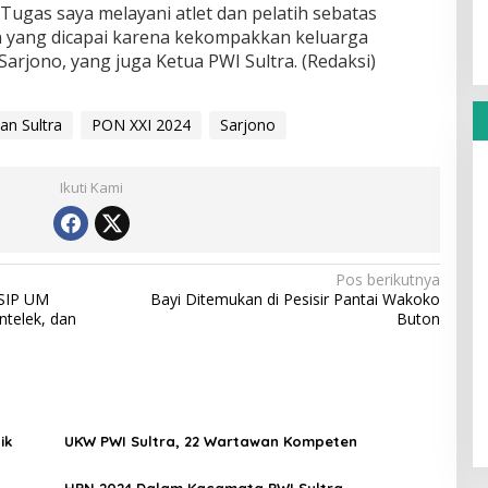
 Tugas saya melayani atlet dan pelatih sebatas
 yang dicapai karena kekompakkan keluarga
Sarjono, yang juga Ketua PWI Sultra. (Redaksi)
an Sultra
PON XXI 2024
Sarjono
Ikuti Kami
Pos berikutnya
ISIP UM
Bayi Ditemukan di Pesisir Pantai Wakoko
ntelek, dan
Buton
ik
UKW PWI Sultra, 22 Wartawan Kompeten
HPN 2024 Dalam Kacamata PWI Sultra