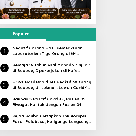
Populer
Negatif Corona Hasil Pemeriksaan
1
Laboratorium Tiga Orang di KM
Lambelu
Remaja 16 Tahun Asal Manado “Dijual”
2
di Baubau, Dipekerjakan di Kafe
Atlantic
HOAX Hasil Rapid Tes Reaktif 30 Orang
3
di Baubau, dr Lukman: Lawan Covid-19
Masyarakat Harus Aktif Dengan Cara
Ini
Baubau 5 Positif Covid-19, Pasien 05
4
Riwayat Kontak dengan Pasien 04
Kejari Baubau Tetapkan TSK Korupsi
5
Pasar Palabusa, Ketiganya Langsung
Ditahan