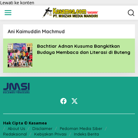
Lewati ke konten
Ani Kaimuddin Machmud
Bachtiar Adnan Kusuma Bangkitkan
Budaya Membaca dan Literasi di Buteng
Hak Cipta © Kasamea
About Us
Disclaimer
Pedoman Media Siber
Redaksional
Kebijakan Privasi
Indeks Berita