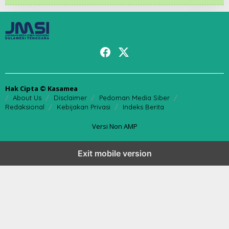
Hak Cipta © Kasamea
About Us
Disclaimer
Pedoman Media Siber
Redaksional
Kebijakan Privasi
Indeks Berita
Versi Non AMP
Exit mobile version