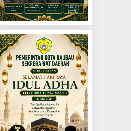
ADI JKN, Solusi Menjaga
Dinas PERKIMTAN dan
eaktifan Peserta JKN
Developer Baubau
Meriahkan HUT RI