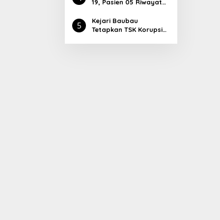
Masyarakat Harus
19, Pasien 05 Riwayat
Aktif Dengan Cara Ini
Kontak dengan Pasien
04
Kejari Baubau
5
Tetapkan TSK Korupsi
Pasar Palabusa,
Ketiganya Langsung
Ditahan