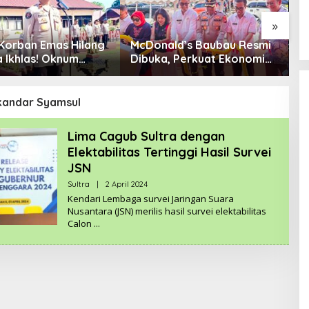
»
Korban Emas Hilang
McDonald’s Baubau Resmi
N
a Ikhlas! Oknum
Dibuka, Perkuat Ekonomi
K
Sudah Diproses
Lokal dan Ciptakan
m
Peluang Kerja
skandar Syamsul
Lima Cagub Sultra dengan
Elektabilitas Tertinggi Hasil Survei
JSN
Sultra
|
2 April 2024
O
L
Kendari Lembaga survei Jaringan Suara
E
Nusantara (JSN) merilis hasil survei elektabilitas
H
Calon
R
E
D
A
K
S
I
K
A