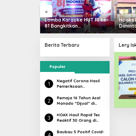
«
MTAN dan
Lomba Karaoke HUT RI ke-
Hoaks 
Baubau
81 Bangkitkan
Dimint
UT RI
Nasionalisme ASN Baubau
Polisi 
Propa
Berita Terbaru
Lery I
Populer
Negatif Corona Hasil
1
Pemeriksaan
Laboratorium Tiga
Orang di KM Lambelu
Remaja 16 Tahun Asal
2
Manado “Dijual” di
Baubau, Dipekerjakan
di Kafe Atlantic
HOAX Hasil Rapid Tes
3
Reaktif 30 Orang di
Baubau, dr Lukman:
Lawan Covid-19
Baubau 5 Positif Covid-
4