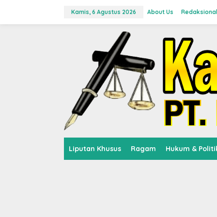
L
e
Kamis, 6 Agustus 2026
About Us
Redaksiona
w
a
t
i
k
e
k
o
n
t
e
n
Liputan Khusus
Ragam
Hukum & Politi