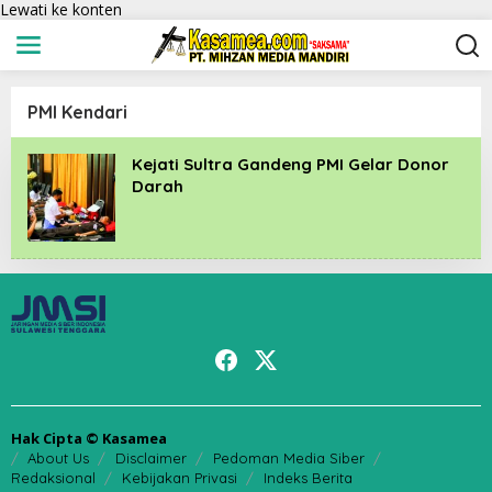
Lewati ke konten
PMI Kendari
Kejati Sultra Gandeng PMI Gelar Donor
Darah
Hak Cipta © Kasamea
About Us
Disclaimer
Pedoman Media Siber
Redaksional
Kebijakan Privasi
Indeks Berita