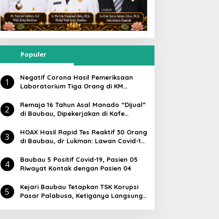
Populer
Negatif Corona Hasil Pemeriksaan
1
Laboratorium Tiga Orang di KM
Lambelu
Remaja 16 Tahun Asal Manado “Dijual”
2
di Baubau, Dipekerjakan di Kafe
Atlantic
HOAX Hasil Rapid Tes Reaktif 30 Orang
3
di Baubau, dr Lukman: Lawan Covid-19
Masyarakat Harus Aktif Dengan Cara
Ini
Baubau 5 Positif Covid-19, Pasien 05
4
Riwayat Kontak dengan Pasien 04
Kejari Baubau Tetapkan TSK Korupsi
5
Pasar Palabusa, Ketiganya Langsung
Ditahan