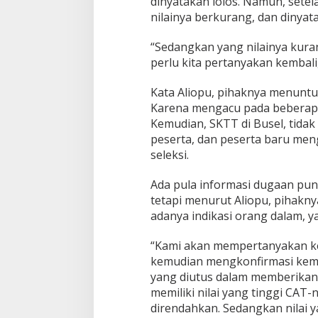
dinyatakan lolos. Namun, setel
n
"
nilainya berkurang, dan dinyata
“Sedangkan yang nilainya kurang
perlu kita pertanyakan kembali,
Kata Aliopu, pihaknya menuntut
Karena mengacu pada beberapa
Kemudian, SKTT di Busel, tida
peserta, dan peserta baru me
seleksi.
Ada pula informasi dugaan pun
tetapi menurut Aliopu, pihakn
adanya indikasi orang dalam, 
“Kami akan mempertanyakan ke
kemudian mengkonfirmasi kemba
yang diutus dalam memberikan 
memiliki nilai yang tinggi CAT-
direndahkan. Sedangkan nilai y