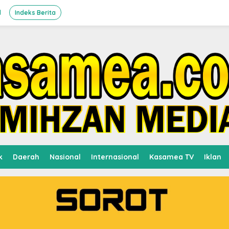
l
Indeks Berita
k
Daerah
Nasional
Internasional
Kasamea TV
Iklan