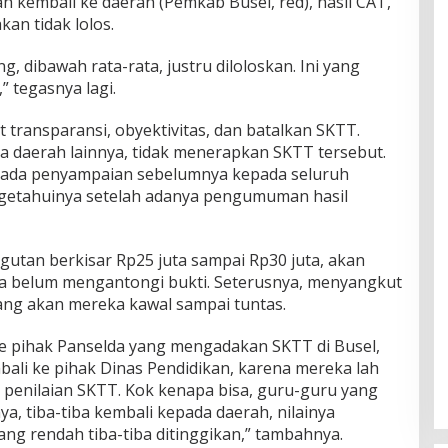
ah kembali ke daerah (Pemkab Busel, red), hasil CAT,
kan tidak lolos.
, dibawah rata-rata, justru diloloskan. Ini yang
” tegasnya lagi.
 transparansi, obyektivitas, dan batalkan SKTT.
 daerah lainnya, tidak menerapkan SKTT tersebut.
k ada penyampaian sebelumnya kepada seluruh
ngetahuinya setelah adanya pengumuman hasil
gutan berkisar Rp25 juta sampai Rp30 juta, akan
ya belum mengantongi bukti. Seterusnya, menyangkut
yang akan mereka kawal sampai tuntas.
 pihak Panselda yang mengadakan SKTT di Busel,
li ke pihak Dinas Pendidikan, karena mereka lah
penilaian SKTT. Kok kenapa bisa, guru-guru yang
nya, tiba-tiba kembali kepada daerah, nilainya
ang rendah tiba-tiba ditinggikan,” tambahnya.