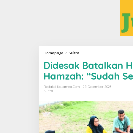
Homepage
/
Sultra
D
i
Didesak Batalkan Ha
d
e
Hamzah: “Sudah Se
s
a
k
Redaksi Kasamea.com
25 Desember 2023
B
Sultra
a
t
a
l
k
a
n
H