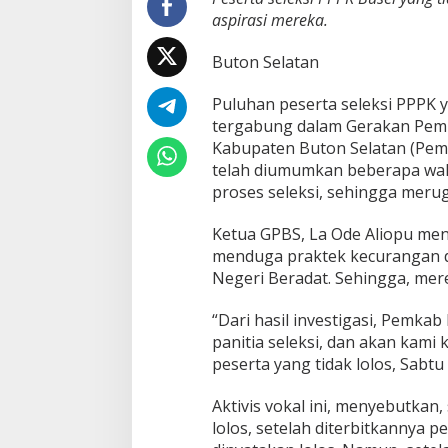
m
aspirasi mereka.
z
a
h
Buton Selatan
:
"
Puluhan peserta seleksi PPPK y
S
tergabung dalam Gerakan Pemu
u
d
Kabupaten Buton Selatan (Pemk
a
telah diumumkan beberapa wak
h
proses seleksi, sehingga merug
S
e
Ketua GPBS, La Ode Aliopu men
s
u
menduga praktek kecurangan d
a
Negeri Beradat. Sehingga, mer
i
K
“Dari hasil investigasi, Pemkab
e
panitia seleksi, dan akan kami
t
e
peserta yang tidak lolos, Sabtu 
n
t
Aktivis vokal ini, menyebutkan
u
lolos, setelah diterbitkannya 
a