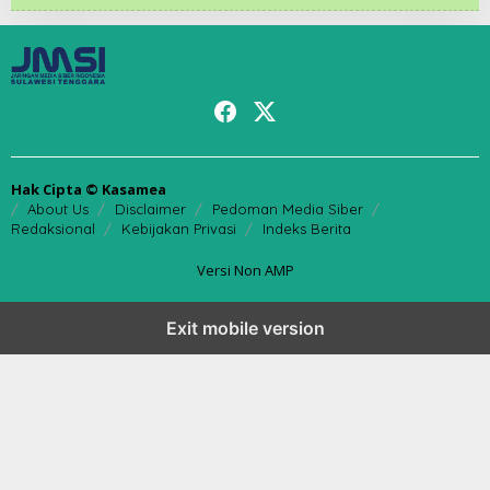
Hak Cipta © Kasamea
About Us
Disclaimer
Pedoman Media Siber
Redaksional
Kebijakan Privasi
Indeks Berita
Versi Non AMP
Exit mobile version