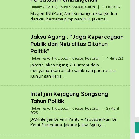
S
A
Hukum & Politik
,
Liputan Khusus
,
Sultra
|
12 Mei 2023
O
M
L
Mayjen TNI (Purn) Andi Sumangerukka (Kedua
E
E
A
dari kiri) bersama pimpinan PPP. Jakarta
H
.
R
C
E
O
D
Jaksa Agung : “Jaga Kepercayaan
M
A
K
Publik dan Netralitas Ditahun
S
Politik”
I
K
Hukum & Politik
,
Liputan Khusus
,
Nasional
|
4 Mei 2023
O
A
L
S
Jakarta Jaksa Agung ST Burhanuddin
E
A
menyampaikan pidato sambutan pada acara
H
M
Kunjungan Kerja
R
E
E
A
D
.
A
C
Intelijen Kejagung Songsong
K
O
S
M
Tahun Politik
I
K
Hukum & Politik
,
Liputan Khusus
,
Nasional
|
29 April
A
2023
O
S
L
JAM-Intelijen Dr Amir Yanto – Kapuspenkum Dr
A
E
M
Ketut Sumedana. Jakarta Jaksa Agung
H
E
R
A
E
.
D