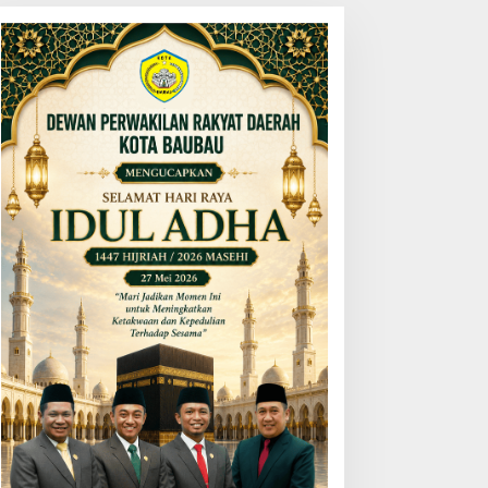
Hukum & Politik
,
Internasional
,
Liputan Khusus
,
Nasional
etua DPR RI: Stabilitas Terjaga
Bergembira Songsong Pemilu
Maret 2019