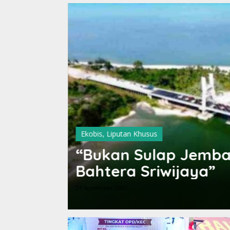
Ekobis
,
Liputan Khusus
h
“Bukan Sulap Jemb
Bahtera Sriwijaya”
24 September 2020