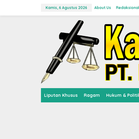
L
e
Kamis, 6 Agustus 2026
About Us
Redaksiona
w
a
t
i
k
e
k
o
n
t
e
n
Liputan Khusus
Ragam
Hukum & Politi