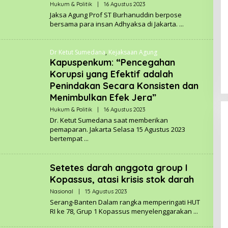
Hukum & Politik
|
16 Agustus 2023
O
S
L
A
Jaksa Agung Prof ST Burhanuddin berpose
E
M
bersama para insan Adhyaksa di Jakarta.
H
E
R
A
E
.
D
C
Dr Ketut Sumedana
,
Kejaksaan Agung
A
O
Kapuspenkum: “Pencegahan
K
M
S
Korupsi yang Efektif adalah
I
K
Penindakan Secara Konsisten dan
A
Menimbulkan Efek Jera”
S
A
Hukum & Politik
|
16 Agustus 2023
O
M
L
E
Dr. Ketut Sumedana saat memberikan
E
A
pemaparan. Jakarta Selasa 15 Agustus 2023
H
.
bertempat
R
C
E
O
D
M
A
Setetes darah anggota group I
K
S
Kopassus, atasi krisis stok darah
I
K
Nasional
|
15 Agustus 2023
O
A
L
Serang-Banten Dalam rangka memperingati HUT
S
E
A
RI ke 78, Grup 1 Kopassus menyelenggarakan
H
M
R
E
E