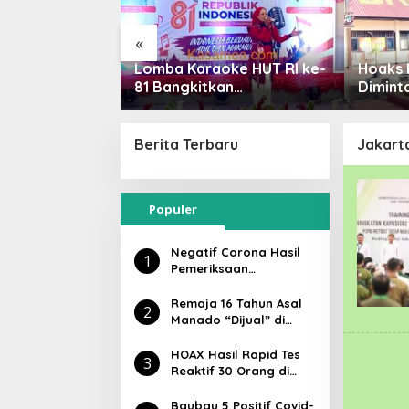
«
MTAN dan
Lomba Karaoke HUT RI ke-
Hoaks 
Baubau
81 Bangkitkan
Dimint
UT RI
Nasionalisme ASN Baubau
Polisi 
Propa
Berita Terbaru
Jakart
Populer
Negatif Corona Hasil
1
Pemeriksaan
Laboratorium Tiga
Orang di KM Lambelu
Remaja 16 Tahun Asal
2
Manado “Dijual” di
Baubau, Dipekerjakan
di Kafe Atlantic
HOAX Hasil Rapid Tes
3
Reaktif 30 Orang di
Baubau, dr Lukman:
Lawan Covid-19
Baubau 5 Positif Covid-