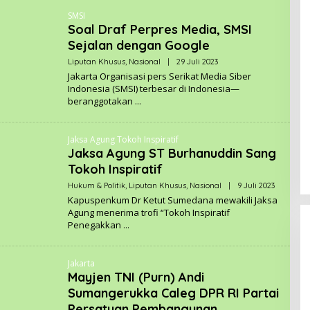
A
D
.
SMSI
A
C
Soal Draf Perpres Media, SMSI
K
O
S
Sejalan dengan Google
M
I
K
Liputan Khusus
,
Nasional
|
29 Juli 2023
O
A
L
Jakarta Organisasi pers Serikat Media Siber
S
E
A
Indonesia (SMSI) terbesar di Indonesia—
H
M
beranggotakan
R
E
E
A
D
.
A
C
Jaksa Agung Tokoh Inspiratif
K
O
S
Jaksa Agung ST Burhanuddin Sang
M
I
Tokoh Inspiratif
K
A
Hukum & Politik
,
Liputan Khusus
,
Nasional
|
9 Juli 2023
O
S
L
A
Kapuspenkum Dr Ketut Sumedana mewakili Jaksa
E
M
Agung menerima trofi “Tokoh Inspiratif
H
E
Penegakkan
R
A
E
.
D
C
A
O
Jakarta
K
M
S
Mayjen TNI (Purn) Andi
I
Sumangerukka Caleg DPR RI Partai
K
A
Persatuan Pembangunan