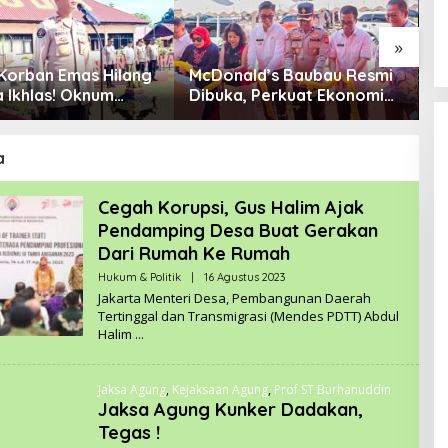
»
Korban Emas Hilang
McDonald’s Baubau Resmi
N
a Ikhlas! Oknum
Dibuka, Perkuat Ekonomi
K
Sudah Diproses
Lokal dan Ciptakan
m
Peluang Kerja
a
Cegah Korupsi, Gus Halim Ajak
Pendamping Desa Buat Gerakan
Dari Rumah Ke Rumah
Hukum & Politik
|
16 Agustus 2023
O
L
Jakarta Menteri Desa, Pembangunan Daerah
E
Tertinggal dan Transmigrasi (Mendes PDTT) Abdul
H
Halim
R
E
D
A
Jaksa Agung
,
Kejaksaan Agung
,
Prof ST Burhanuddin
K
S
Jaksa Agung Kunker Dadakan,
I
Tegas !
K
A