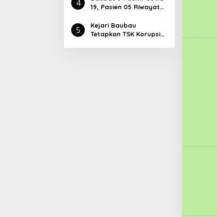
4
Masyarakat Harus
19, Pasien 05 Riwayat
Aktif Dengan Cara Ini
Kontak dengan Pasien
04
Kejari Baubau
5
Tetapkan TSK Korupsi
Pasar Palabusa,
Ketiganya Langsung
Ditahan