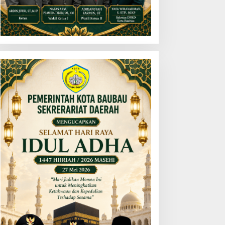
ADI JKN, Solusi Menjaga
Dinas PERKIMTAN dan
eaktifan Peserta JKN
Developer Baubau
Meriahkan HUT RI