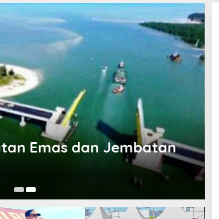
atan Emas dan Jembatan
K
3 