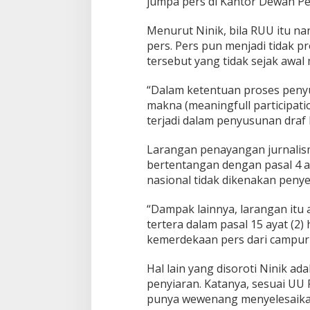
jumpa pers di Kantor Dewan Pers
P
e
Menurut Ninik, bila RUU itu na
n
pers. Pers pun menjadi tidak p
g
tersebut yang tidak sejak awa
g
a
n
“Dalam ketentuan proses peny
t
makna (meaningfull participati
i
terjadi dalam penyusunan draf
U
U
3
Larangan penayangan jurnalism
2
bertentangan dengan pasal 4 a
/
nasional tidak dikenakan peny
2
0
“Dampak lainnya, larangan it
0
2
tertera dalam pasal 15 ayat (2
kemerdekaan pers dari campur t
Hal lain yang disoroti Ninik ad
penyiaran. Katanya, sesuai UU 
punya wewenang menyelesaika