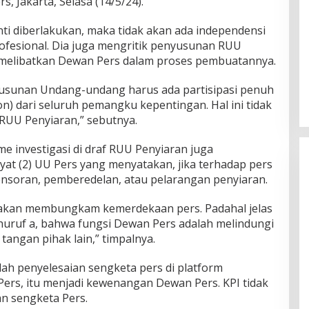
, Jakarta, Selasa (14/5/24).
nti diberlakukan, maka tidak akan ada independensi
rofesional. Dia juga mengritik penyusunan RUU
l melibatkan Dewan Pers dalam proses pembuatannya.
usunan Undang-undang harus ada partisipasi penuh
on) dari seluruh pemangku kepentingan. Hal ini tidak
 RUU Penyiaran,” sebutnya.
e investigasi di draf RUU Penyiaran juga
yat (2) UU Pers yang menyatakan, jika terhadap pers
ensoran, pemberedelan, atau pelarangan penyiaran.
u akan membungkam kemerdekaan pers. Padahal jelas
) huruf a, bahwa fungsi Dewan Pers adalah melindungi
angan pihak lain,” timpalnya.
alah penyelesaian sengketa pers di platform
Pers, itu menjadi kewenangan Dewan Pers. KPI tidak
n sengketa Pers.