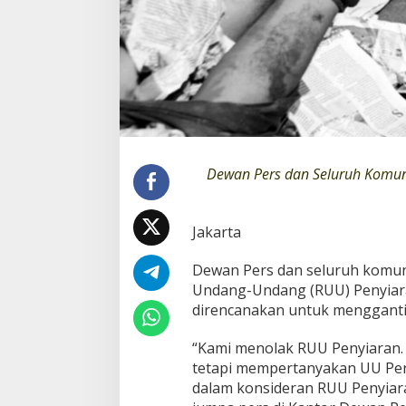
i
t
a
s
P
e
r
s
T
o
Dewan Pers dan Seluruh Komun
l
a
k
R
Jakarta
U
U
Dewan Pers dan seluruh komuni
P
Undang-Undang (RUU) Penyiaran
e
n
direncanakan untuk mengganti
y
i
“Kami menolak RUU Penyiaran.
a
tetapi mempertanyakan UU Per
r
dalam konsideran RUU Penyiara
a
n