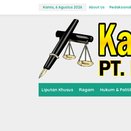
L
e
Kamis, 6 Agustus 2026
About Us
Redaksiona
w
a
t
i
k
e
k
o
n
t
e
n
Liputan Khusus
Ragam
Hukum & Politi