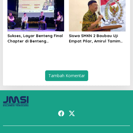
Sukses, Layar Benteng Final
Siswa SMKN 2 Baubau Uji
Chapter di Benteng
Empat Pilar, Amirul Tamim
Sorawolio Dipadati Ratusan
Jawab Isu Korupsi dan
Warga
Aspal Buton
Tambah Komentar