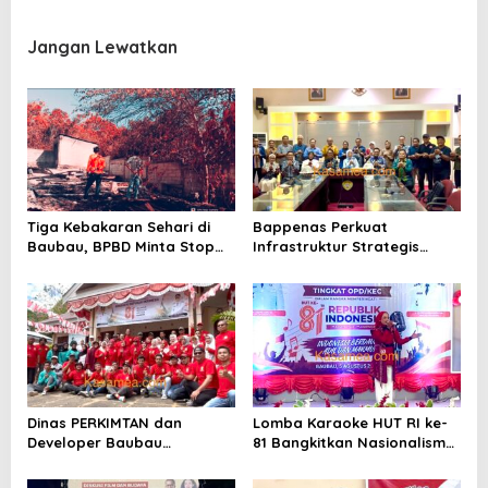
i
p
Jangan Lewatkan
o
s
Tiga Kebakaran Sehari di
Bappenas Perkuat
Baubau, BPBD Minta Stop
Infrastruktur Strategis
Bakar Sampah
Baubau
Dinas PERKIMTAN dan
Lomba Karaoke HUT RI ke-
Developer Baubau
81 Bangkitkan Nasionalisme
Meriahkan HUT RI
ASN Baubau