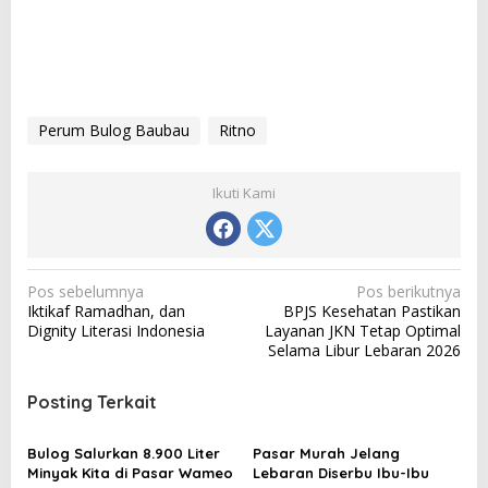
Perum Bulog Baubau
Ritno
Ikuti Kami
N
Pos sebelumnya
Pos berikutnya
Iktikaf Ramadhan, dan
BPJS Kesehatan Pastikan
a
Dignity Literasi Indonesia
Layanan JKN Tetap Optimal
v
Selama Libur Lebaran 2026
i
Posting Terkait
g
a
Bulog Salurkan 8.900 Liter
Pasar Murah Jelang
s
Minyak Kita di Pasar Wameo
Lebaran Diserbu Ibu-Ibu