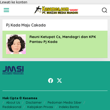
Lewati ke konten
Pj Kada Maju Cakada
Reuni Ketupat Cs, Mendagri dan KPK
Pantau Pj Kada
Hak Cipta © Kasamea
About Us
Disclaimer
Pedoman Media Siber
Redaksional
Kebijakan Privasi
Indeks Berita