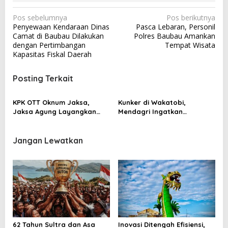
N
Pos sebelumnya
Pos berikutnya
Penyewaan Kendaraan Dinas
Pasca Lebaran, Personil
a
Camat di Baubau Dilakukan
Polres Baubau Amankan
v
dengan Pertimbangan
Tempat Wisata
Kapasitas Fiskal Daerah
i
g
Posting Terkait
a
s
KPK OTT Oknum Jaksa,
Kunker di Wakatobi,
Jaksa Agung Layangkan
Mendagri Ingatkan
i
“Kalimat Sakti”
Netralitas ASN Jelang
p
Pemilu dan Pilkada 2024
Jangan Lewatkan
o
s
62 Tahun Sultra dan Asa
Inovasi Ditengah Efisiensi,