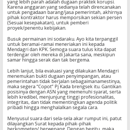
yang lebih parah adalah dugaan praktek korupsi.
Karena anggaran yang sedianya telah direncanakan
untuk pengadaan barang/jasa pemerintah, akhirnya
pihak kontraktor harus memporsikan sekian persen
(Sesuai kesepakatan), untuk pemberi
proyek/penentu kebijakan.
Busuk permainan ini sodaraku. Ayo kita terpanggil
untuk beramai-ramai meneriakan ini kepada
Mendagri dan KPK. Semoga suara tulus kita dapat
terdengar oleh mereka di Jakarta sana, meskipun
samar hingga serak dan tak bergema.
Lebih lanjut, bila evaluasi yang dilakukan Mendagri
menemukan bukti dugaan penyimpangan, atau
pemerintahan tidak berjalan sebagaimanamestinya,
maka segera “Copot” Pj Kada brengsek itu. Gantikan
posisinya dengan ASN yang memenuhi syarat, serta
lebih kredibel, menjunjung tinggi profesionalitas,
integritas, dan tidak mementingkan agenda politik
pribadi hingga menghalalkan segala cara.
Menyusul suara dari sela-sela akar rumput ini, patut
dilayangkan Surat kepada pihak-pihak
berkompeten/ berwenang. Dengan begitu, maka