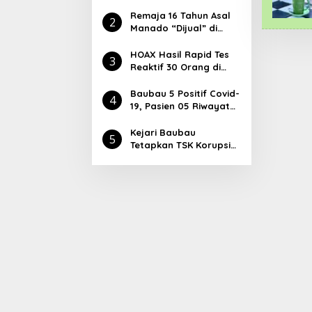
Laboratorium Tiga
Orang di KM Lambelu
Remaja 16 Tahun Asal
2
Manado “Dijual” di
Baubau, Dipekerjakan
di Kafe Atlantic
HOAX Hasil Rapid Tes
3
Reaktif 30 Orang di
Baubau, dr Lukman:
Lawan Covid-19
Baubau 5 Positif Covid-
4
Masyarakat Harus
19, Pasien 05 Riwayat
Aktif Dengan Cara Ini
Kontak dengan Pasien
04
Kejari Baubau
5
Tetapkan TSK Korupsi
Pasar Palabusa,
Ketiganya Langsung
Ditahan