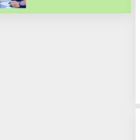
E
D
A
K
S
I
K
A
S
A
M
E
A
.
C
O
M