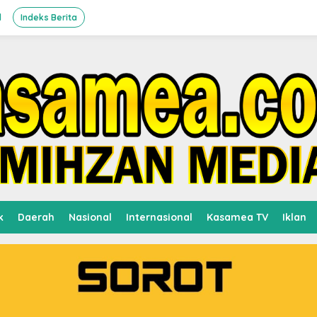
l
Indeks Berita
k
Daerah
Nasional
Internasional
Kasamea TV
Iklan