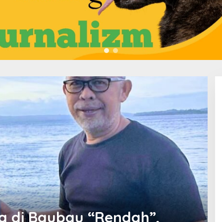
 di Baubau “Rendah”,