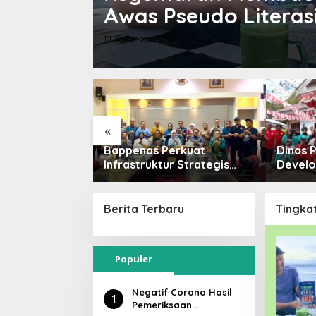
Awas Pseudo Literas
10 November 2025
«
ran Sehari di
Bappenas Perkuat
Dinas 
D Minta Stop
Infrastruktur Strategis
Develo
ah
Baubau
Meriah
Berita Terbaru
Tingka
Populer
Negatif Corona Hasil
1
Pemeriksaan