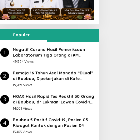
Populer
Negatif Corona Hasil Pemeriksaan
1
Laboratorium Tiga Orang di KM
Lambelu
49,554 Views
Remaja 16 Tahun Asal Manado “Dijual”
2
di Baubau, Dipekerjakan di Kafe
Atlantic
19,285 Views
HOAX Hasil Rapid Tes Reaktif 30 Orang
3
di Baubau, dr Lukman: Lawan Covid-19
Masyarakat Harus Aktif Dengan Cara
14,051 Views
Ini
Baubau 5 Positif Covid-19, Pasien 05
4
Riwayat Kontak dengan Pasien 04
13,403 Views