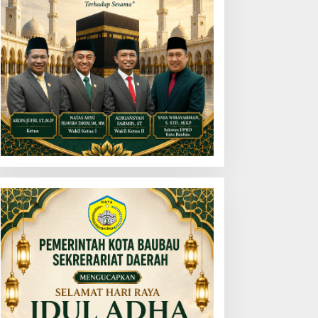
oaks Korban Emas Hilang
Tiga Kebakaran Sehari di
iminta Ikhlas! Oknum
Baubau, BPBD Minta Stop
olisi Sudah Diproses
Bakar Sampah
ropam