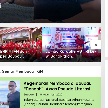
i
»
PERKIMTAN dan
Lomba Karaoke HUT RI ke-
H
per Baubau
81 Bangkitkan
D
kan HUT RI
Nasionalisme ASN Baubau
P
P
t Gemar Membaca TGM
Kegemaran Membaca di Baubau
“Rendah”, Awas Pseudo Literasi
Baubau
|
10 November 2025
O
L
Tokoh Literasi Nasional, Bachtiar Adnan Kuşuma
E
(Kanan). Baubau Berbicara tentang kemajuan
H
R