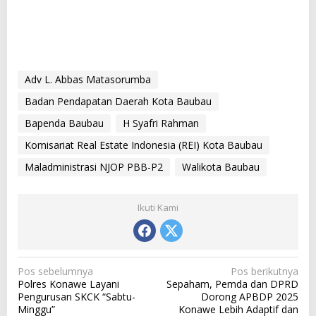
Adv L. Abbas Matasorumba
Badan Pendapatan Daerah Kota Baubau
Bapenda Baubau
H Syafri Rahman
Komisariat Real Estate Indonesia (REI) Kota Baubau
Maladministrasi NJOP PBB-P2
Walikota Baubau
Ikuti Kami
N
Pos sebelumnya
Pos berikutnya
Polres Konawe Layani
Sepaham, Pemda dan DPRD
a
Pengurusan SKCK “Sabtu-
Dorong APBDP 2025
v
Minggu”
Konawe Lebih Adaptif dan