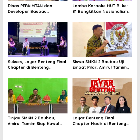
Dinas PERKIMTAN dan
Lomba Karaoke HUT RI ke-
Developer Baubau
81 Bangkitkan Nasionalisme
Meriahkan HUT RI
ASN Baubau
Sukses, Layar Benteng Final
Siswa SMKN 2 Baubau Uji
Chapter di Benteng
Empat Pilar, Amirul Tamim
Sorawolio Dipadati Ratusan
Jawab Isu Korupsi dan
Warga
Aspal Buton
Tinjau SMKN 2 Baubau,
Layar Benteng Final
Amirul Tamim Siap Kawal
Chapter Hadir di Benteng
Aspirasi Guru dan
Sorawolio, Tutup Perjalanan
Modernisasi Fasilitas
Sinema Keliling Enam Titik di