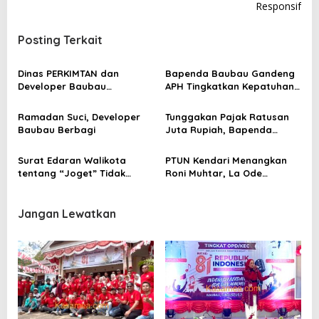
Responsif
i
g
Posting Terkait
a
s
Dinas PERKIMTAN dan
Bapenda Baubau Gandeng
Developer Baubau
APH Tingkatkan Kepatuhan
i
Meriahkan HUT RI
Wajib Pajak
p
Ramadan Suci, Developer
Tunggakan Pajak Ratusan
o
Baubau Berbagi
Juta Rupiah, Bapenda
Baubau Layangkan Surat ke
s
Salahsatu Restoran
Surat Edaran Walikota
PTUN Kendari Menangkan
tentang “Joget” Tidak
Roni Muhtar, La Ode
Memiliki Kepastian Hukum
Darmawan: “Belum Inkracht,
Mari Sama-sama Hargai
Proses Hukum”
Jangan Lewatkan