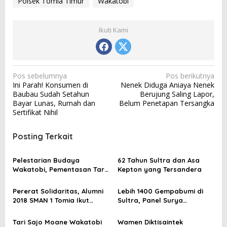
Polsek Tomia Timur
Wakatobi
Ikuti Kami
N
Pos sebelumnya
Pos berikutnya
Ini Parah! Konsumen di
Nenek Diduga Aniaya Nenek
a
Baubau Sudah Setahun
Berujung Saling Lapor,
v
Bayar Lunas, Rumah dan
Belum Penetapan Tersangka
Sertifikat Nihil
i
g
Posting Terkait
a
s
Pelestarian Budaya
62 Tahun Sultra dan Asa
Wakatobi, Pementasan Tari
Kepton yang Tersandera
i
Lariangi Menuju Pengakuan
p
UNESCO
Pererat Solidaritas, Alumni
Lebih 1400 Gempabumi di
o
2018 SMAN 1 Tomia Ikut
Sultra, Panel Surya
Turnamen Futsal
Digondol Maling
s
Tari Sajo Moane Wakatobi
Wamen Diktisaintek