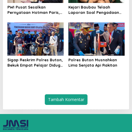
PWI Pusat Sesalkan
Kejari Baubau Telaah
Pernyataan Hotman Paris,
Laporan Soal Pengadaan
Minta Hormati Martabat
Tanah
Wartawan dan
Kemerdekaan Pers
Sigap Reskrim Polres Buton,
Polres Buton Musnahkan
Bekuk Empat Pelajar Diduga
Lima Senjata Api Rakitan
Geng Curanmor
Tambah Komentar