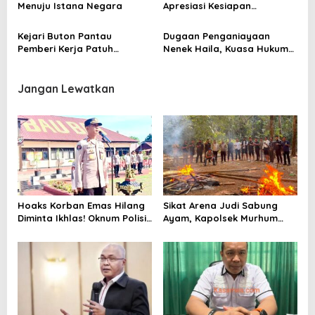
Menuju Istana Negara
Apresiasi Kesiapan
Wakatobi Sukseskan
Sekolah Unggulan Garuda
Kejari Buton Pantau
Dugaan Penganiayaan
Pemberi Kerja Patuh
Nenek Haila, Kuasa Hukum
Program JKN
Tak Segan Laporkan
“Rekayasa Kasus dan
Kesaksian Palsu”
Jangan Lewatkan
Hoaks Korban Emas Hilang
Sikat Arena Judi Sabung
Diminta Ikhlas! Oknum Polisi
Ayam, Kapolsek Murhum
Sudah Diproses Propam
Tegaskan Tak Ada Ruang
Bagi Perjudian