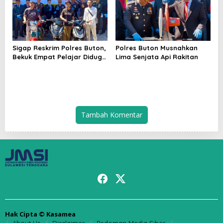
Sigap Reskrim Polres Buton,
Polres Buton Musnahkan
Bekuk Empat Pelajar Diduga
Lima Senjata Api Rakitan
Geng Curanmor
Tambah Komentar
Hak Cipta © Kasamea
About Us
Disclaimer
Pedoman Media Siber