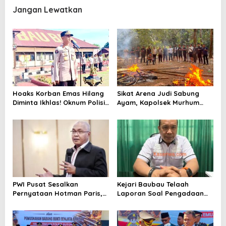
Jangan Lewatkan
Hoaks Korban Emas Hilang
Sikat Arena Judi Sabung
Diminta Ikhlas! Oknum Polisi
Ayam, Kapolsek Murhum
Sudah Diproses Propam
Tegaskan Tak Ada Ruang
Bagi Perjudian
PWI Pusat Sesalkan
Kejari Baubau Telaah
Pernyataan Hotman Paris,
Laporan Soal Pengadaan
Minta Hormati Martabat
Tanah
Wartawan dan
Kemerdekaan Pers