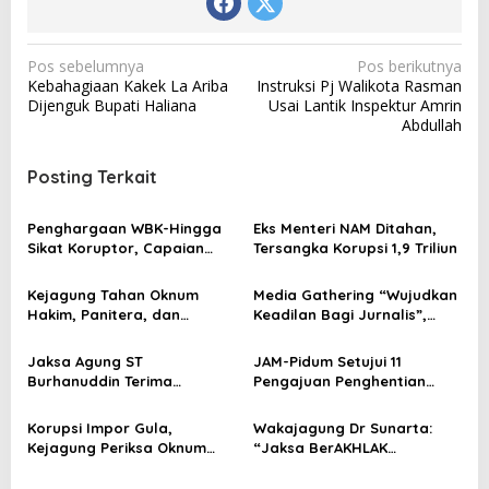
N
Pos sebelumnya
Pos berikutnya
Kebahagiaan Kakek La Ariba
Instruksi Pj Walikota Rasman
a
Dijenguk Bupati Haliana
Usai Lantik Inspektur Amrin
v
Abdullah
i
Posting Terkait
g
a
Penghargaan WBK-Hingga
Eks Menteri NAM Ditahan,
s
Sikat Koruptor, Capaian
Tersangka Korupsi 1,9 Triliun
Kejari Baubau 2025
i
Kejagung Tahan Oknum
Media Gathering “Wujudkan
p
Hakim, Panitera, dan
Keadilan Bagi Jurnalis”,
o
Advokat, Tersangka Korupsi
Kejagung Hadirkan Ketua
Dewan Pers
s
Jaksa Agung ST
JAM-Pidum Setujui 11
Burhanuddin Terima
Pengajuan Penghentian
Penghargaan Khusus dalam
Penuntutan Berdasarkan RJ
Adhyaksa Award 2024
Korupsi Impor Gula,
Wakajagung Dr Sunarta:
Kejagung Periksa Oknum
“Jaksa BerAKHLAK
Deputi Kemenko
Sukseskan Pembangunan
Perekonomian
Nasional”