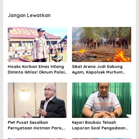
Suami ke Polres Baubau
Tawuran Jadi Atensi
Jangan Lewatkan
Hoaks Korban Emas Hilang
Sikat Arena Judi Sabung
Diminta Ikhlas! Oknum Polisi
Ayam, Kapolsek Murhum
Sudah Diproses Propam
Tegaskan Tak Ada Ruang
Bagi Perjudian
PWI Pusat Sesalkan
Kejari Baubau Telaah
Pernyataan Hotman Paris,
Laporan Soal Pengadaan
Minta Hormati Martabat
Tanah
Wartawan dan