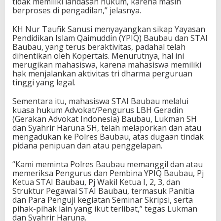
tidak memiliki landasan hukum, karena masih
berproses di pengadilan,” jelasnya.
KH Nur Taufik Sanusi menyayangkan sikap Yayasan
Pendidikan Islam Qaimuddin (YPIQ) Baubau dan STAI
Baubau, yang terus beraktivitas, padahal telah
dihentikan oleh Kopertais. Menurutnya, hal ini
merugikan mahasiswa, karena mahasiswa memiliki
hak menjalankan aktivitas tri dharma perguruan
tinggi yang legal.
Sementara itu, mahasiswa STAI Baubau melalui
kuasa hukum Advokat/Pengurus LBH Geradin
(Gerakan Advokat Indonesia) Baubau, Lukman SH
dan Syahrir Haruna SH, telah melaporkan dan atau
mengadukan ke Polres Baubau, atas dugaan tindak
pidana penipuan dan atau penggelapan.
“Kami meminta Polres Baubau memanggil dan atau
memeriksa Pengurus dan Pembina YPIQ Baubau, Pj
Ketua STAI Baubau, Pj Wakil Ketua I, 2, 3, dan
Struktur Pegawai STAI Baubau, termasuk Panitia
dan Para Penguji kegiatan Seminar Skripsi, serta
pihak-pihak lain yang ikut terlibat,” tegas Lukman
dan Syahrir Haruna.