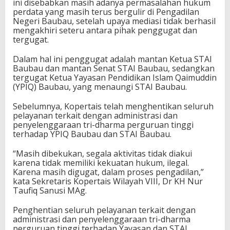
ini disebabkan masih adanya permasalahan hukum
perdata yang masih terus bergulir di Pengadilan
Negeri Baubau, setelah upaya mediasi tidak berhasil
mengakhiri seteru antara pihak penggugat dan
tergugat.
Dalam hal ini penggugat adalah mantan Ketua STAI
Baubau dan mantan Senat STAI Baubau, sedangkan
tergugat Ketua Yayasan Pendidikan Islam Qaimuddin
(YPIQ) Baubau, yang menaungi STAI Baubau.
Sebelumnya, Kopertais telah menghentikan seluruh
pelayanan terkait dengan administrasi dan
penyelenggaraan tri-dharma perguruan tinggi
terhadap YPIQ Baubau dan STAI Baubau.
“Masih dibekukan, segala aktivitas tidak diakui
karena tidak memiliki kekuatan hukum, ilegal.
Karena masih digugat, dalam proses pengadilan,”
kata Sekretaris Kopertais Wilayah VIII, Dr KH Nur
Taufiq Sanusi MAg.
Penghentian seluruh pelayanan terkait dengan
administrasi dan penyelenggaraan tri-dharma
perguruan tinggi terhadap Yayasan dan STAI