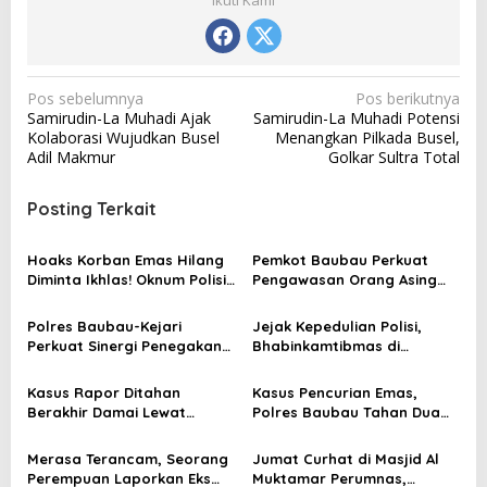
N
Pos sebelumnya
Pos berikutnya
Samirudin-La Muhadi Ajak
Samirudin-La Muhadi Potensi
a
Kolaborasi Wujudkan Busel
Menangkan Pilkada Busel,
v
Adil Makmur
Golkar Sultra Total
i
Posting Terkait
g
a
Hoaks Korban Emas Hilang
Pemkot Baubau Perkuat
s
Diminta Ikhlas! Oknum Polisi
Pengawasan Orang Asing
Sudah Diproses Propam
Lewat Rakor Lintas Sektoral
i
Polres Baubau-Kejari
Jejak Kepedulian Polisi,
p
Perkuat Sinergi Penegakan
Bhabinkamtibmas di
o
Hukum
Baubau Bantu Warga
hingga ke Tengah Hutan
s
Kasus Rapor Ditahan
Kasus Pencurian Emas,
Berakhir Damai Lewat
Polres Baubau Tahan Dua
Restorative Justice
Tersangka
Merasa Terancam, Seorang
Jumat Curhat di Masjid Al
Perempuan Laporkan Eks
Muktamar Perumnas,