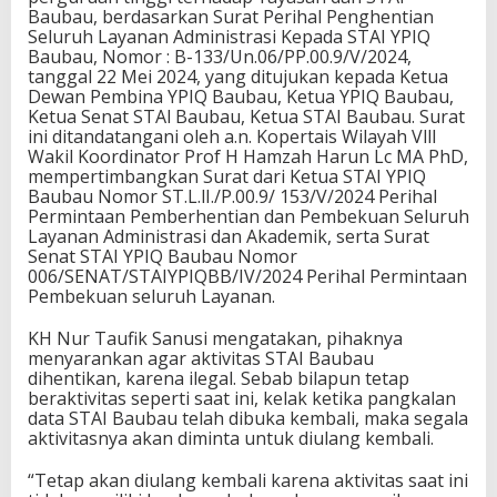
Baubau, berdasarkan Surat Perihal Penghentian
Seluruh Layanan Administrasi Kepada STAI YPIQ
Baubau, Nomor : B-133/Un.06/PP.00.9/V/2024,
tanggal 22 Mei 2024, yang ditujukan kepada Ketua
Dewan Pembina YPIQ Baubau, Ketua YPIQ Baubau,
Ketua Senat STAl Baubau, Ketua STAI Baubau. Surat
ini ditandatangani oleh a.n. Kopertais Wilayah Vlll
Wakil Koordinator Prof H Hamzah Harun Lc MA PhD,
mempertimbangkan Surat dari Ketua STAI YPIQ
Baubau Nomor ST.L.lI./P.00.9/ 153/V/2024 Perihal
Permintaan Pemberhentian dan Pembekuan Seluruh
Layanan Administrasi dan Akademik, serta Surat
Senat STAI YPIQ Baubau Nomor
006/SENAT/STAIYPIQBB/IV/2024 Perihal Permintaan
Pembekuan seluruh Layanan.
KH Nur Taufik Sanusi mengatakan, pihaknya
menyarankan agar aktivitas STAI Baubau
dihentikan, karena ilegal. Sebab bilapun tetap
beraktivitas seperti saat ini, kelak ketika pangkalan
data STAI Baubau telah dibuka kembali, maka segala
aktivitasnya akan diminta untuk diulang kembali.
“Tetap akan diulang kembali karena aktivitas saat ini