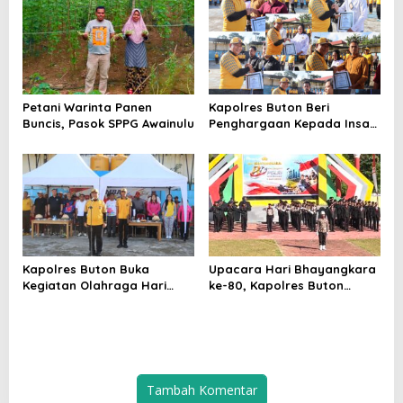
Optimalisasi Transmigrasi
Buton
dan Hilirisasi Nilam
Petani Warinta Panen
Kapolres Buton Beri
Buncis, Pasok SPPG Awainulu
Penghargaan Kepada Insan
Pers di Momen Hari
Bhayangkara
Kapolres Buton Buka
Upacara Hari Bhayangkara
Kegiatan Olahraga Hari
ke-80, Kapolres Buton
Bhayangkara ke-80, Beri
Bacakan Amanat Presiden:
Penghargaan Pada
“Polri Bersama Rakyat,
Wartawan
Menjaga Indonesia”
Tambah Komentar