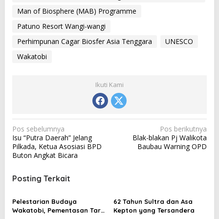
Man of Biosphere (MAB) Programme
Patuno Resort Wangi-wangi
Perhimpunan Cagar Biosfer Asia Tenggara
UNESCO
Wakatobi
Ikuti Kami
N
Pos sebelumnya
Pos berikutnya
Isu “Putra Daerah” Jelang
Blak-blakan Pj Walikota
a
Pilkada, Ketua Asosiasi BPD
Baubau Warning OPD
v
Buton Angkat Bicara
i
Posting Terkait
g
a
Pelestarian Budaya
62 Tahun Sultra dan Asa
s
Wakatobi, Pementasan Tari
Kepton yang Tersandera
Lariangi Menuju Pengakuan