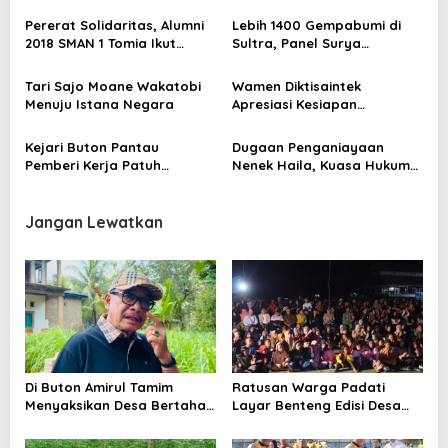
i
UNESCO
Pererat Solidaritas, Alumni
Lebih 1400 Gempabumi di
p
2018 SMAN 1 Tomia Ikut
Sultra, Panel Surya
o
Turnamen Futsal
Digondol Maling
s
Tari Sajo Moane Wakatobi
Wamen Diktisaintek
Menuju Istana Negara
Apresiasi Kesiapan
Wakatobi Sukseskan
Sekolah Unggulan Garuda
Kejari Buton Pantau
Dugaan Penganiayaan
Pemberi Kerja Patuh
Nenek Haila, Kuasa Hukum
Program JKN
Tak Segan Laporkan
“Rekayasa Kasus dan
Kesaksian Palsu”
Jangan Lewatkan
Di Buton Amirul Tamim
Ratusan Warga Padati
Menyaksikan Desa Bertahan
Layar Benteng Edisi Desa
Namun Belum Sepenuhnya
Adat Wabula, Film Jadi
Bertumbuh, Dorong
Media Pelestarian Budaya