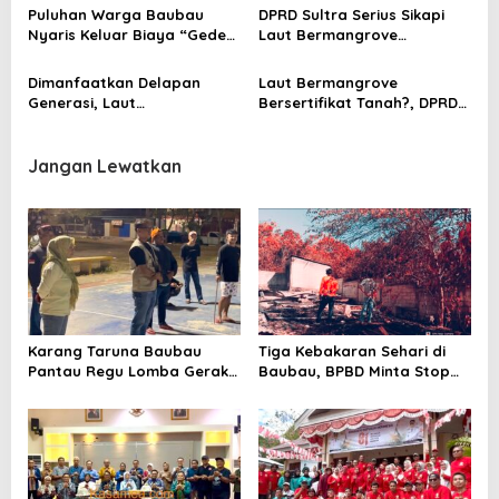
Laut Baubau
s
Puluhan Warga Baubau
DPRD Sultra Serius Sikapi
Nyaris Keluar Biaya “Gede”
Laut Bermangrove
untuk Listrik Swadaya
Bersertifikat Tanah di
Baubau
Dimanfaatkan Delapan
Laut Bermangrove
Generasi, Laut
Bersertifikat Tanah?, DPRD
Bermangrove Kini
Baubau Usut, KKP Tak
Bersertifikat Tanah, BPN
Berwenang
Baubau Pastikan Sesuai
Jangan Lewatkan
Aturan
Karang Taruna Baubau
Tiga Kebakaran Sehari di
Pantau Regu Lomba Gerak
Baubau, BPBD Minta Stop
Jalan
Bakar Sampah