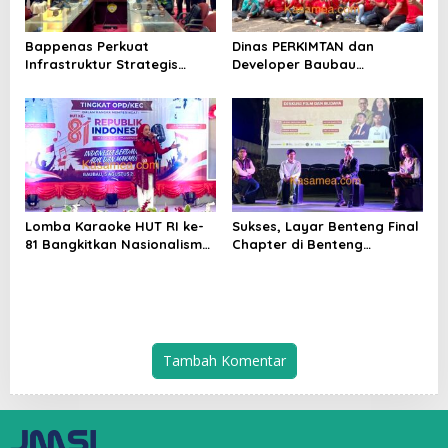
Bappenas Perkuat
Dinas PERKIMTAN dan
Infrastruktur Strategis
Developer Baubau
Baubau
Meriahkan HUT RI
Lomba Karaoke HUT RI ke-
Sukses, Layar Benteng Final
81 Bangkitkan Nasionalisme
Chapter di Benteng
ASN Baubau
Sorawolio Dipadati Ratusan
Warga
Tambah Komentar