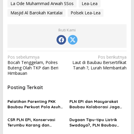
La Ode Muhammad Arwah SSos
Lea-Lea
Masjid Al Barokah Kantalai
Polsek Lea-Lea
Ikuti Kami
N
Pos sebelumnya
Pos berikutnya
Bocah Tenggelam, Polres
Laut di Baubau Bersertifikat
a
Buteng Olah TKP dan Beri
Tanah ?, Lurah Membantah
v
Himbauan
i
Posting Terkait
g
a
Pelatihan Parenting PKK
PLN EPI dan Masyarakat
s
Baubau Perkuat Pola Asuh
Baubau Kolaborasi Jaga
Anak
Ekosistem Laut Melalui
i
Program Transplantasi
CSR PLN EPI, Konservasi
Dugaan Tipu-tipu Listrik
p
Terumbu Karang
Terumbu Karang dan
Swadaya?, PLN Baubau
o
Perlindungan Ekosistem
Ungkap Kebenarannya